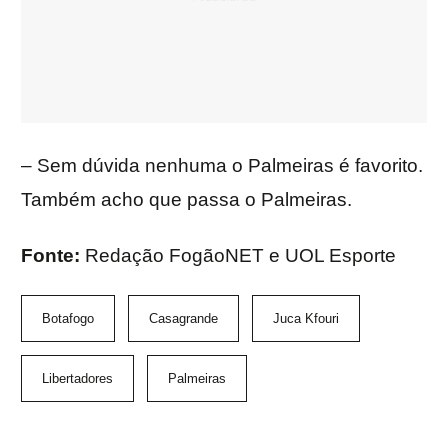
– Sem dúvida nenhuma o Palmeiras é favorito.
Também acho que passa o Palmeiras.
Fonte:
Redação FogãoNET e UOL Esporte
Botafogo
Casagrande
Juca Kfouri
Libertadores
Palmeiras