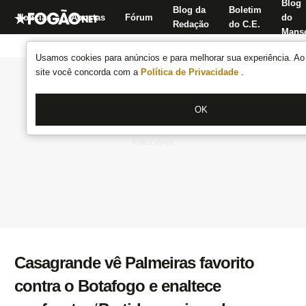
Blog
Blog da
Boletim
Notícias
Apostas
Fórum
do
Redação
do C.E.
Manse
Usamos cookies para anúncios e para melhorar sua experiência. Ao 
site você concorda com a
Política de Privacidade
.
OK
Casagrande vê Palmeiras favorito
contra o Botafogo e enaltece