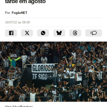
tarde em agosto
Por:
FogãoNET
16/07/22 às 08:00
0
Vitor Silva/Botafogo