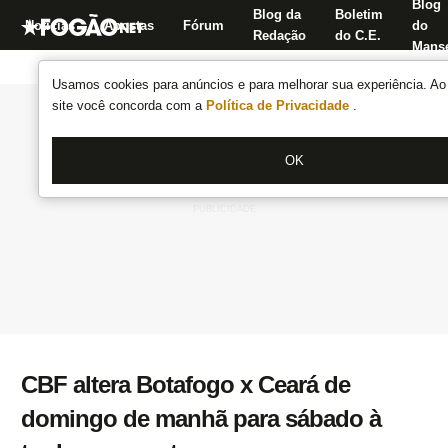
Blog
Blog da
Boletim
Notícias
Apostas
Fórum
do
Redação
do C.E.
Manse
Usamos cookies para anúncios e para melhorar sua experiência. Ao 
site você concorda com a
Política de Privacidade
.
OK
CBF altera Botafogo x Ceará de
domingo de manhã para sábado à