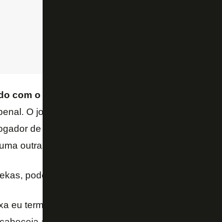
o com o árbitro:
“Felipe, vou recomendar a revisã
penal. O jogador de branco não está puxando, ele e
jogador de preto tropeça e cai. Não é a mão do joga
uma outra situação que o defensor da frente cabecei
ekas, pode me dar a imagem!”
a eu terminar a narrativa para você saber o que eu 
 cabeceia a bola no próprio braço também. Então, e