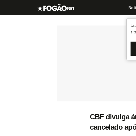
Notí
Us
si
CBF divulga áu
cancelado após