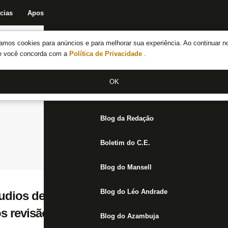
cias
Apostas
Fórum
Blog da Redação
Boletim do C.E.
Fechar menu principal
amos cookies para anúncios e para melhorar sua experiência. Ao continuar n
Notícias do Botafogo
te você concorda com a
Política de Privacidade
.
Fórum
OK
Jogos
Blog da Redação
Boletim do C.E.
Blog do Mansell
Blog do Léo Andrade
dios de pênalti para o Botafogo contra o 
 revisão no VAR: ‘Braço de referência, nã
Blog do Azambuja