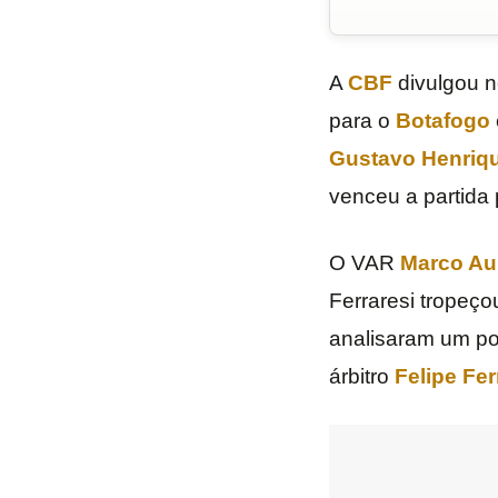
A
CBF
divulgou n
para o
Botafogo
Gustavo Henriq
venceu a partida 
O VAR
Marco Aur
Ferraresi tropeço
analisaram um po
árbitro
Felipe Fe