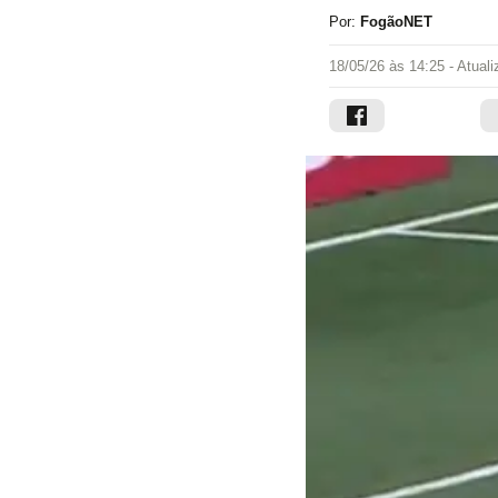
Por:
FogãoNET
18/05/26 às 14:25
- Atual