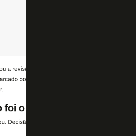
u a revisão a possível falta em Huguinho na origem
marcado por Rodrigo Garro, já que não houve recom
r.
 foi o diálogo no VAR:
u. Decisão de campo: tiro penal.”