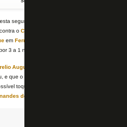
Siga o FogãoNET
no Google Discover
esta segunda-feira o vídeo mostrando a revisão no
contra o
Corinthians
que foi cancelado, no puxão d
ue
em
Ferraresi
(veja a transcrição e o vídeo abaixo
por 3 a 1 no Estádio Nilton Santos.
elio Augusto Fazekas Ferreira
(VAR-Fifa/MG) con
u, e que o puxão não teve impcato. Os árbitros de 
ssível toque de mão imediatamente antes, de Andr
rnandes de Lima
havia dado pênalti pelo puxão.