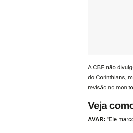
A CBF não divulgo
do Corinthians, 
revisão no monito
Veja como
AVAR:
“Ele marco