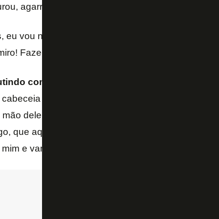
rou, agarrou pelas costas!”
 eu vou narrar! O Gustavo Henrique está puxando!
miro! Fazekas, me dá uma posição.”
tindo com seus auxiliares:
“O jogador cabeceia e
e cabeceia e pega na mão dele, está vendo? Aí, vê a 
a mão dele, ok? Muda a direção e acaba pegando na
, que aqui nesse lance não tem o penal, ok? E aqu
 mim e vamos varrer o APP.”