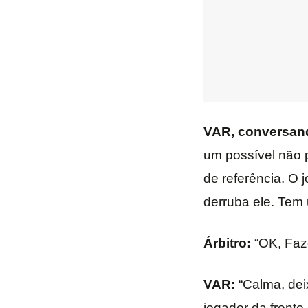
VAR, conversand
um possível não 
de referência. O 
derruba ele. Tem 
Árbitro:
“OK, Faz
VAR:
“Calma, deix
jogador da frente