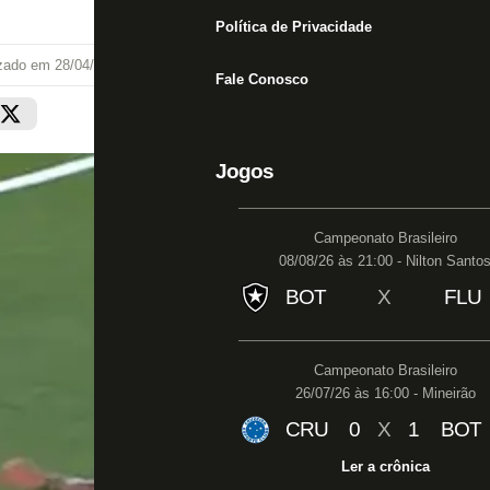
Política de Privacidade
izado em
28/04/25 às 14:35
Fale Conosco
Jogos
Campeonato Brasileiro
08/08/26 às 21:00 - Nilton Santo
BOT
X
FLU
Campeonato Brasileiro
26/07/26 às 16:00 - Mineirão
CRU
0
X
1
BOT
Ler a crônica