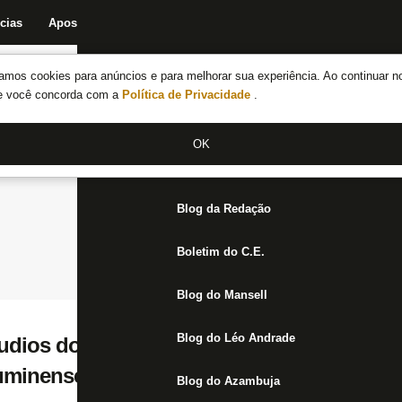
cias
Apostas
Fórum
Blog da Redação
Boletim do C.E.
Fechar menu principal
amos cookies para anúncios e para melhorar sua experiência. Ao continuar n
Notícias do Botafogo
te você concorda com a
Política de Privacidade
.
Fórum
OK
Jogos
Blog da Redação
Boletim do C.E.
Blog do Mansell
Blog do Léo Andrade
udios do VAR em lance entre Arias e Greg
minense: ‘Ele deixa o corpo e se joga’
Blog do Azambuja