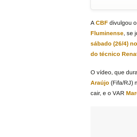
A
CBF
divulgou o
Fluminense
, se
sábado (26/4) no
do técnico Ren
O vídeo, que dur
Araújo
(Fifa/RJ) 
cair, e o VAR
Mar