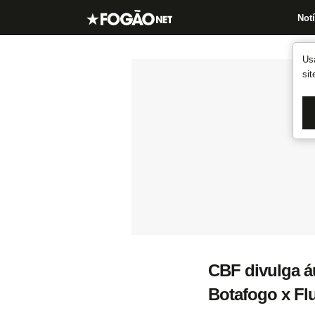
Notí
Us
si
CBF divulga á
Botafogo x Flu