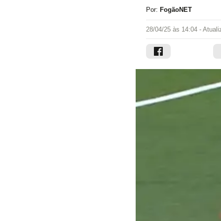
Por:
FogãoNET
28/04/25 às 14:04
- Atual