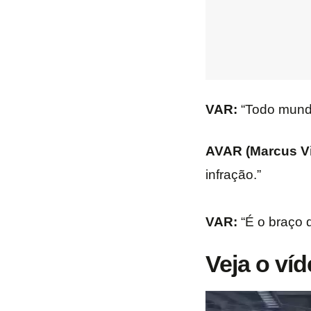
VAR:
“Todo mund
AVAR (Marcus Vi
infração.”
VAR:
“É o braço d
Veja o víd