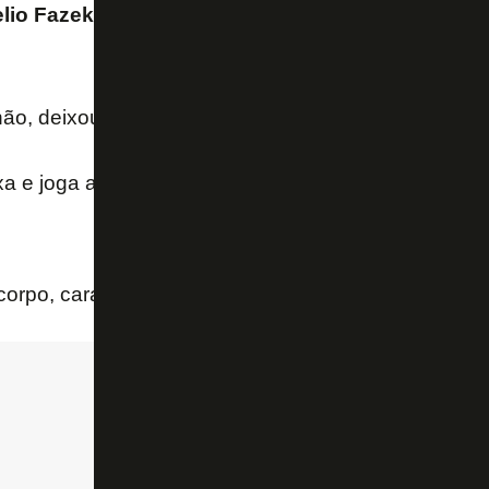
lio Fazekas):
“Ele deixa as pernas para trás e se j
ão, deixou o corpo!”
xa e joga as pernas para trás, OK? Ele deixa o corpo
orpo, cara! Ele para!”