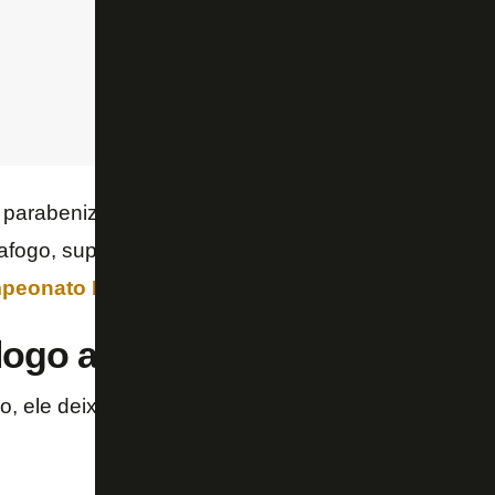
parabenizar Arleu pela decisão de campo e não re
afogo, superior em campo, venceu por 2 a 0 e chego
eonato Brasileiro
.
logo abaixo:
, ele deixa o corpo! Ele deixa o corpo e cai! Ele não