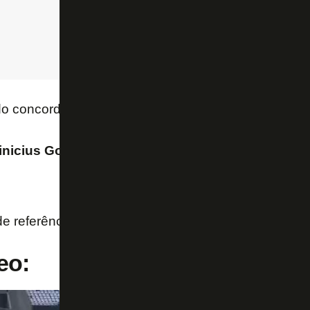
o concorda?”
nicius Gomes):
“Concordo, esse braço não é sufici
e referência e ele se joga.”
eo: