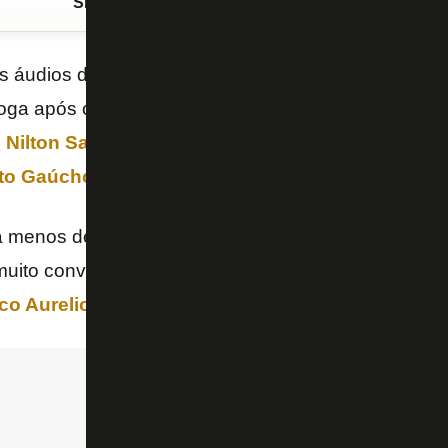
Siga o FogãoNET
no Google Discover
s áudios da revisão do
VAR
do lance em que
Jhon 
 joga após contato com
Gregore
, do
Botafogo
, no
cl
 Nilton Santos
e que gerou muitas reclamações da di
ato Gaúcho
.
a menos de um minuto (
veja abaixo
), mostra o árbit
muito convicto da decisão, exclamando que Arias de
co Aurelio Augusto Fazekas Ferreira
(MG) corrobo