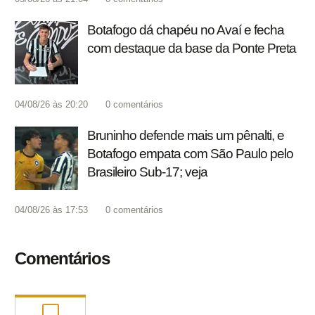
Botafogo dá chapéu no Avaí e fecha
com destaque da base da Ponte Preta
04/08/26 às 20:20
0
comentários
Bruninho defende mais um pênalti, e
Botafogo empata com São Paulo pelo
Brasileiro Sub-17; veja
04/08/26 às 17:53
0
comentários
Comentários