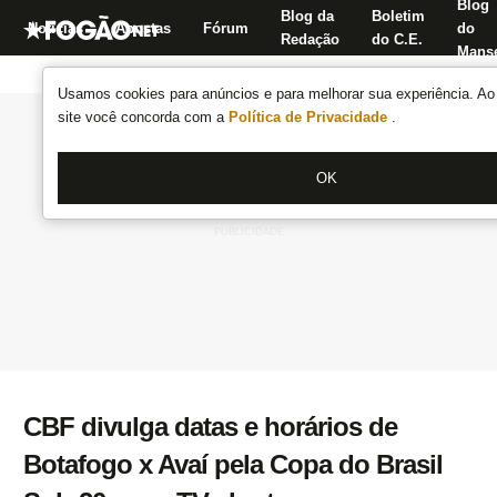
Blog
Blog da
Boletim
Notícias
Apostas
Fórum
do
Redação
do C.E.
Manse
Usamos cookies para anúncios e para melhorar sua experiência. Ao 
site você concorda com a
Política de Privacidade
.
OK
CBF divulga datas e horários de
Botafogo x Avaí pela Copa do Brasil