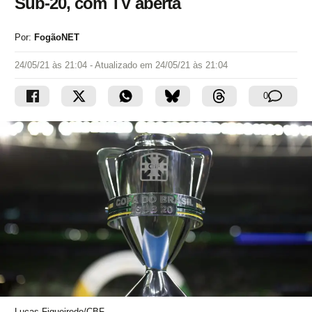
Sub-20, com TV aberta
Por:
FogãoNET
24/05/21 às 21:04
- Atualizado em
24/05/21 às 21:04
0
Lucas Figueiredo/CBF