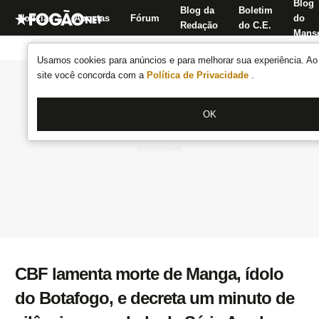
Blog
Blog da
Boletim
Notícias
Apostas
Fórum
do
Redação
do C.E.
Manse
Usamos cookies para anúncios e para melhorar sua experiência. Ao 
site você concorda com a
Política de Privacidade
.
OK
CBF lamenta morte de Manga, ídolo
do Botafogo, e decreta um minuto de