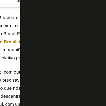
Siga o FogãoNET
no Google Discover
asileira de Futebol (
CBF
) realizou nesta segunda-f
Janeiro, a segunda reunião com clubes e Federações
o Brasil. Estiveram presentes representantes dos cl
 Brasileiro
e presidentes das federações estaduai
ira reunião, realizada em abril deste ano, que mar
 coletivo pelo fortalecimento do futebol nacional.
ol com outros olhos, planejamos fazer as mudanças
iro precisava e mudar o futebol brasileiro de uma vez
laro que nós da CBF não iríamos caminhar sozinhos, 
descentralizada, com a participação dos clubes e f
ui, com uma sequência para discutir uma liga forte n