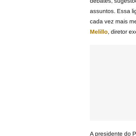
debates, sugestõ
assuntos. Essa l
cada vez mais med
Melillo
, diretor e
A presidente do P