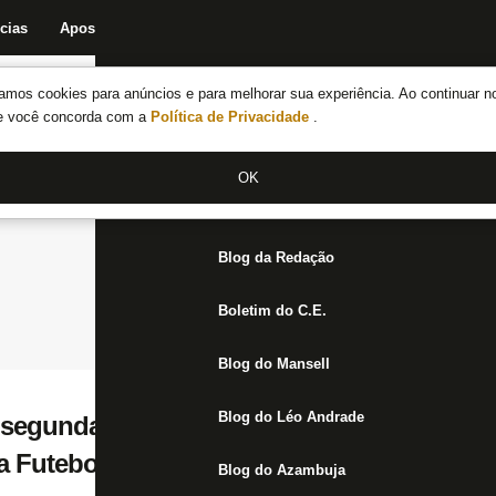
cias
Apostas
Fórum
Blog da Redação
Boletim do C.E.
Fechar menu principal
amos cookies para anúncios e para melhorar sua experiência. Ao continuar n
Notícias do Botafogo
te você concorda com a
Política de Privacidade
.
Fórum
OK
Jogos
Blog da Redação
Boletim do C.E.
Blog do Mansell
Blog do Léo Andrade
egunda reunião com clube das Séries A e 
a Futebol no Brasil
Blog do Azambuja