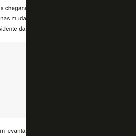
mos chegando numa fase de ajustes. Tudo que prome
nas mudanças estruturais que o futebol brasileiro ne
sidente da Confederação Brasileira de Futebol.
m levantados no encontro, como a apresentação de