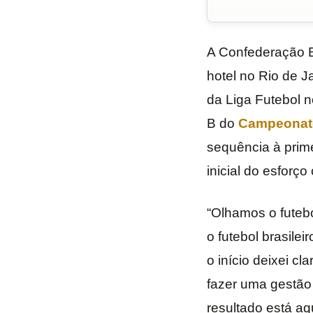
A Confederação Br
hotel no Rio de 
da Liga Futebol n
B do
Campeonato
sequência à prime
inicial do esforço
“Olhamos o futeb
o futebol brasile
o início deixei c
fazer uma gestão 
resultado está aq