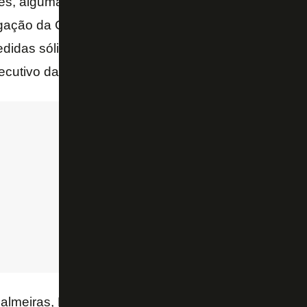
es, algumas dúvidas e a gente conseguiu aprofunda
igação da CBF com os clubes vai fazer com que a g
idas sólidas e eficazes para o futebol brasileiro”, 
xecutivo da CBF.
almeiras, Leila Pereira, que também esteve present