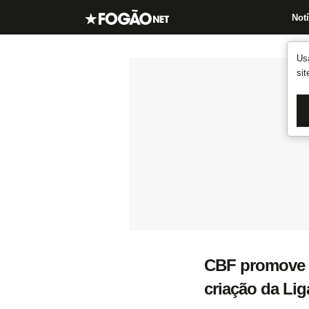
Notí
Us
si
CBF promove s
criação da Lig