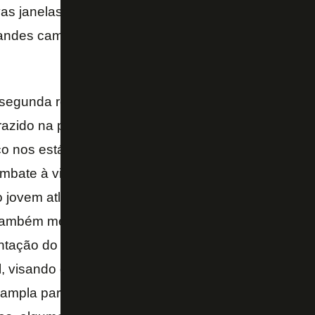
s janelas de transmissão dos jogos. O trabalho foi r
randes campeonatos europeus, como Premier Leagu
 segunda reunião para discutir a Liga, aprofundamo
razido na primeira reunião, que é a tentativa de prat
co nos estádios, com a padronização dos horários,
ombate à violência. Também trabalhamos em assunt
o jovem atleta, com a regulamentação da função de 
ambém medidas de combate à violência nos estádi
entação do
STJD
, que já tem apresentado medidas 
, visando dar mais celeridade e efetividade nas de
mpla participação dos clubes, em todos os temas f