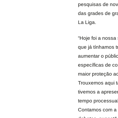
pesquisas de nova
das grades de g
La Liga.
“Hoje foi a nossa
que já tínhamos t
aumentar o públi
específicas de c
maior proteção a
Trouxemos aqui t
tivemos a apres
tempo processual
Contamos com a a