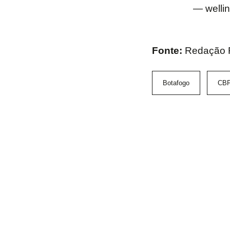
— welli
Fonte:
Redação F
Botafogo
CB