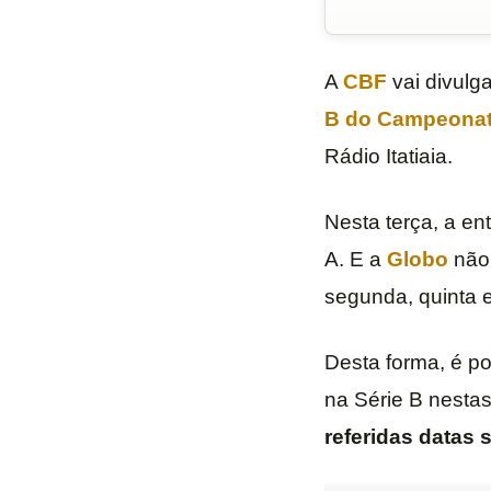
A
CBF
vai divulga
B do Campeonato
Rádio Itatiaia.
Nesta terça, a en
A. E a
Globo
não 
segunda, quinta e
Desta forma, é po
na Série B nesta
referidas datas 