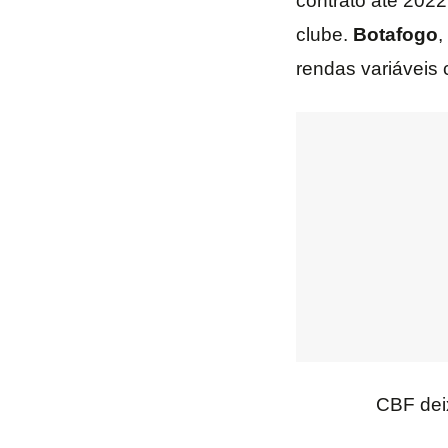
contrato até 2022
clube.
Botafogo
,
rendas variáveis
CBF dei