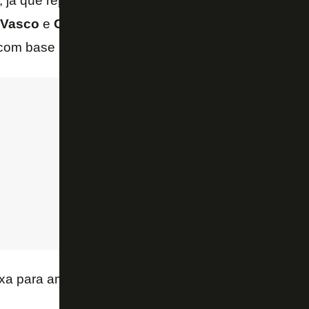
, já que repassa
R$ 170 milhões
à CBF, que divide 
Vasco
e
Cruzeiro
não têm direito a este valor, poi
 com base na venda do
Premiere
.
xa para amanhã a divulgação da Tabela da Série B