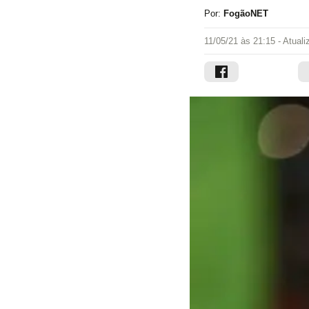
Por:
FogãoNET
11/05/21 às 21:15
- Atual