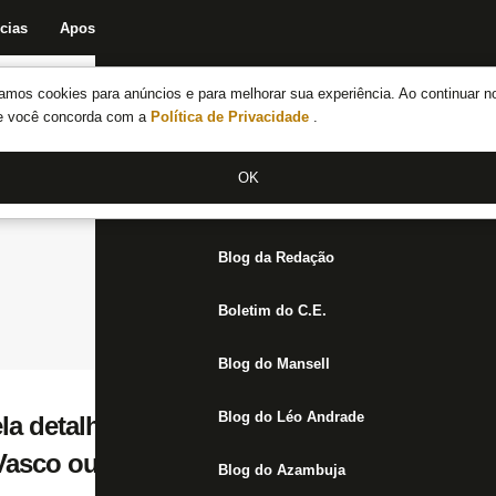
cias
Apostas
Fórum
Blog da Redação
Boletim do C.E.
Fechar menu principal
amos cookies para anúncios e para melhorar sua experiência. Ao continuar n
Notícias do Botafogo
te você concorda com a
Política de Privacidade
.
Fórum
OK
Jogos
Blog da Redação
Boletim do C.E.
Blog do Mansell
Blog do Léo Andrade
la detalhada da Série B nesta quarta; Glob
 Vasco ou Botafogo em junho
Blog do Azambuja