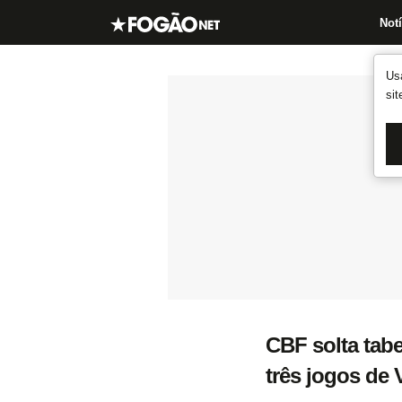
Notí
Us
si
CBF solta tabe
três jogos de