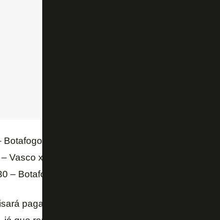
 Botafogo x Coritiba ou Ponte Preta x Vasco (2ª rod
 – Vasco x CRB ou Náutico x Botafogo (6ª rodada)
0 – Botafogo x Vitória ou Goiás x Vasco (10ª rodad
sará pagar nenhum valor adicional pelas transmissõ