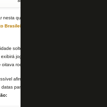
Siga o FogãoNET
no Google Discover
r nesta quarta-feira a tabela detalhada das rodadas 
 Brasileiro
. A informação é do repórter Wellingto
tidade soltou a tabela detalhada das dez primeiras 
exibirá jogos dos times cariocas nos dias 6, 20 e 3
 oitava rodadas.
ssível afirmar que a emissora vai exibir jogos de B
s datas para preencher a grade.
As opções para a 
são: