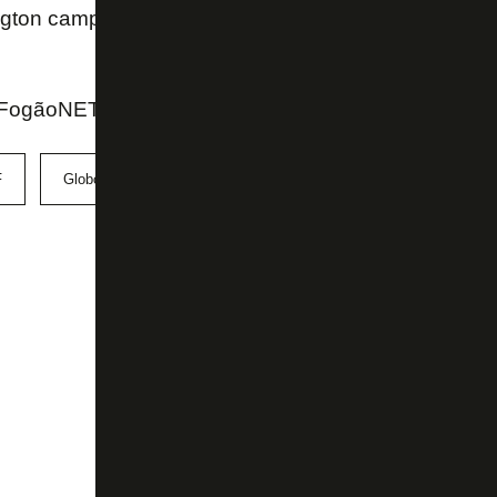
ngton campos (@wellingcampos)
May 11, 2021
ogãoNET e Twitter do repórter Wellington Campos (R
F
Globo
Série B
Vasco