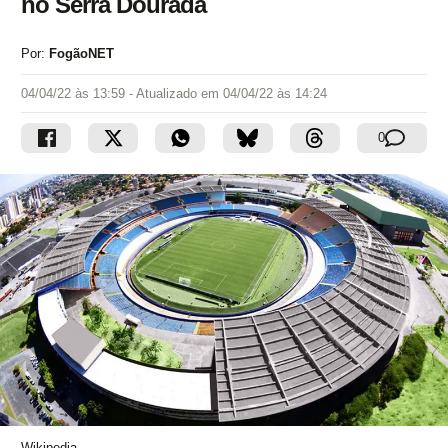
no Serra Dourada
Por:
FogãoNET
04/04/22 às 13:59
- Atualizado em
04/04/22 às 14:24
0
Wikipedia