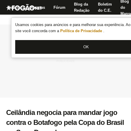
Blog
Blog da
Boletim
Notícias
Apostas
Fórum
do
Redação
do C.E.
Manse
Usamos cookies para anúncios e para melhorar sua experiência. Ao 
site você concorda com a
Política de Privacidade
.
OK
Ceilândia negocia para mandar jogo
contra o Botafogo pela Copa do Brasil