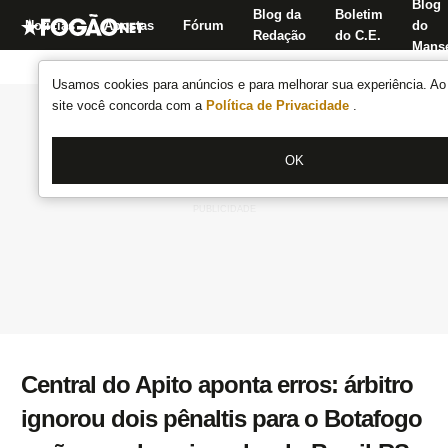
Blog
Blog da
Boletim
Notícias
Apostas
Fórum
do
Redação
do C.E.
Manse
Usamos cookies para anúncios e para melhorar sua experiência. Ao 
site você concorda com a
Política de Privacidade
.
OK
Central do Apito aponta erros: árbitro
ignorou dois pênaltis para o Botafogo