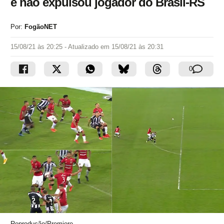
e não expulsou jogador do Brasil-RS
Por:
FogãoNET
15/08/21 às 20:25
- Atualizado em
15/08/21 às 20:31
0
Reprodução/Premiere