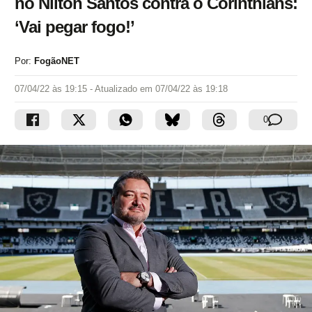
no Nilton Santos contra o Corinthians:
‘Vai pegar fogo!’
Por:
FogãoNET
07/04/22 às 19:15
- Atualizado em
07/04/22 às 19:18
0