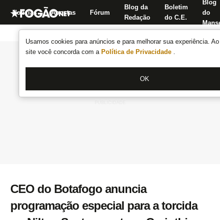
Blog
Blog da
Boletim
Notícias
Apostas
Fórum
do
Redação
do C.E.
Manse
Usamos cookies para anúncios e para melhorar sua experiência. Ao 
site você concorda com a
Política de Privacidade
.
OK
CEO do Botafogo anuncia
programação especial para a torcida