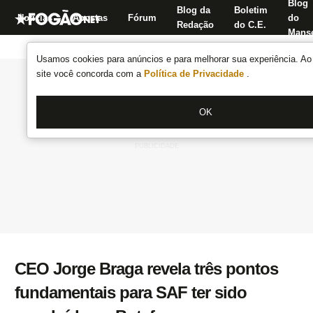
Blog
Blog da
Boletim
Notícias
Apostas
Fórum
do
Redação
do C.E.
Manse
Usamos cookies para anúncios e para melhorar sua experiência. Ao 
site você concorda com a
Política de Privacidade
.
OK
CEO Jorge Braga revela três pontos
fundamentais para SAF ter sido