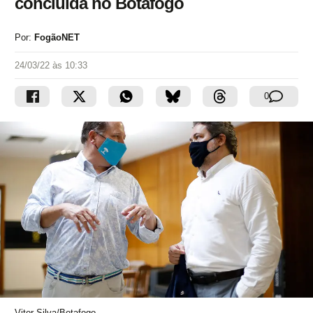
concluída no Botafogo
Por:
FogãoNET
24/03/22 às 10:33
0
Vitor Silva/Botafogo