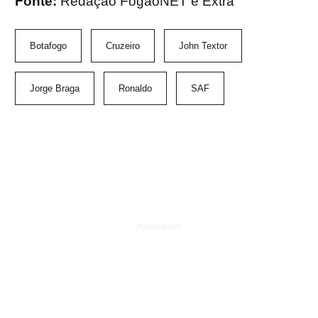
Fonte:
Redação FogãoNET e Extra
Botafogo
Cruzeiro
John Textor
Jorge Braga
Ronaldo
SAF