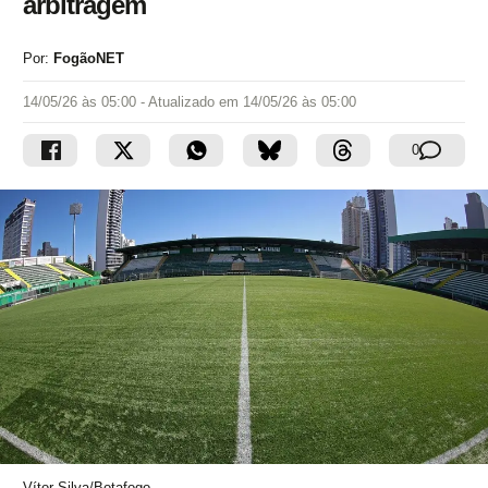
arbitragem
Por:
FogãoNET
14/05/26 às 05:00
- Atualizado em
14/05/26 às 05:00
0
Vítor Silva/Botafogo