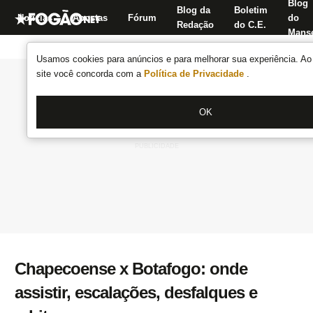
Blog
Blog da
Boletim
Notícias
Apostas
Fórum
do
Redação
do C.E.
Manse
Usamos cookies para anúncios e para melhorar sua experiência. Ao 
site você concorda com a
Política de Privacidade
.
OK
Chapecoense x Botafogo: onde
assistir, escalações, desfalques e