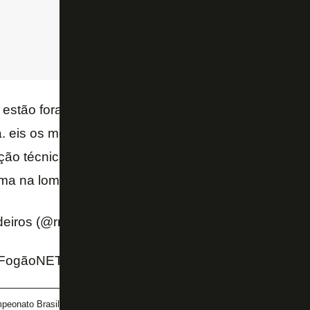
estão fora dos relacionados, e suas ausências não f
. eis os motivos:
ção técnica de Luís Castro
ema na lombar
#trvila
pic.twitter.com/V0VIXg9cP9
eiros (@rmedeirosrenata)
July 20, 2022
ogãoNET e Twitter da Renata de Medeiros (GE)
peonato Brasileiro
Chay
Romildo