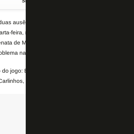
Siga o FogãoNET
no Google Discover
uas ausências que não haviam sido explicadas no
arta-feira, na Vila Belmiro, pelo
Campeonato Brasile
enata de Medeiros, do “GE”,
Chay
ficou fora por opç
oblema na lombar.
 do jogo: Breno, Kayque, Diego Gonçalves, Joel Carl
Carlinhos, Rafael e Victor Sá (em transição).