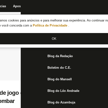
cias
Apostas
Fórum
Blog da Redação
Boletim do C.E.
Fechar menu principal
amos cookies para anúncios e para melhorar sua experiência. Ao continuar n
Notícias do Botafogo
te você concorda com a
Política de Privacidade
.
Fórum
OK
Jogos
Blog da Redação
Boletim do C.E.
Blog do Mansell
Blog do Léo Andrade
 de jogo do Botafogo por opção técnica; D
lombar
Blog do Azambuja