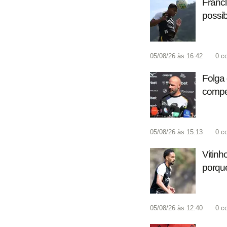
Francl
possib
05/08/26 às 16:42
0
c
Folga 
compet
05/08/26 às 15:13
0
c
Vitinh
porque
05/08/26 às 12:40
0
c