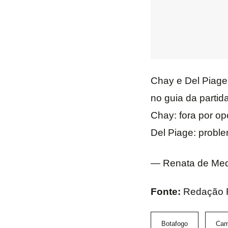
Chay e Del Piage 
no guia da partida
Chay: fora por op
Del Piage: probl
— Renata de Med
Fonte:
Redação F
Botafogo
Cam