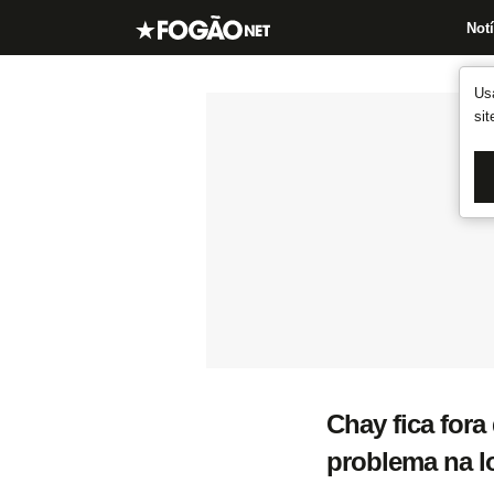
Notí
Us
si
Chay fica fora
problema na 