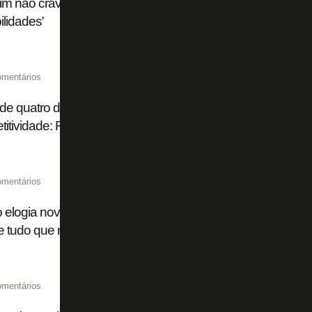
im não crava substituto de Huguinho em Botafogo x Flum
ilidades'
omentários
de quatro dias, título brasileiro 'impossível', ambição na S
itividade: Franclim abre o jogo no Botafogo
omentários
o elogia nova gestão: 'Sabemos um pouco do plano do Botaf
 tudo que nos falam está acontecendo'
omentários