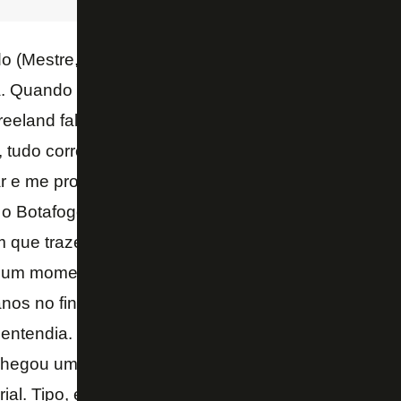
o (Mestre, agente de Chay) perturbava o (Eduardo) 
. Quando ele assume, o Botafogo estava prestes cai
reeland falava, não é o momento de eu fazer uma ap
o, tudo correndo bem, só que 90% dos clubes de Séri
 e me procurar. Só que o Ricardo oferecia aqui. A 
o Botafogo, lá no Giulite Coutinho, eu faço um golaço
em que trazer. Aí o Freeland falou “agora já melhoram
 um momento conturbado, ele fazer uma aposta num
anos no final do ano. E aí a gente ficava bem tranqui
 entendia. Mas ele falava que tinha interesse e pedia
chegou um certo ponto que o Londrina vem fazer um
arial. Tipo, eram quatro vezes mais do que eu ganh