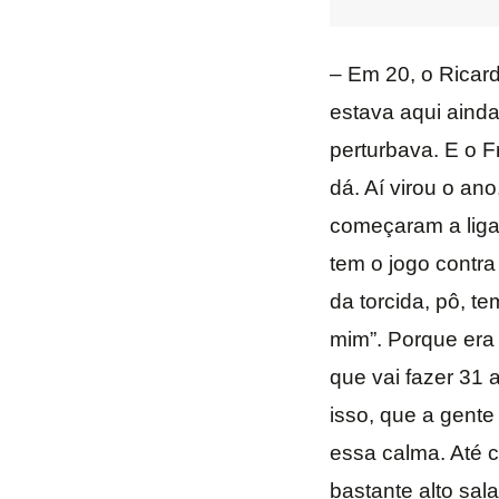
– Em 20, o Ricard
estava aqui ainda
perturbava. E o F
dá. Aí virou o an
começaram a ligar
tem o jogo contra 
da torcida, pô, t
mim”. Porque era
que vai fazer 31 
isso, que a gente
essa calma. Até 
bastante alto sal