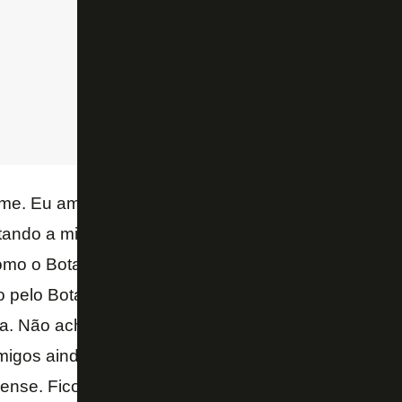
me. Eu amo o Botafogo, faz parte da minha vida. Ex
tando a minha história e extremamente feliz de sabe
omo o Botafogo faz parte da minha história, eu vou s
o pelo Botafogo. Essa instituição, como a gente es
ia. Não acho que fiz parte, eu faço parte dessa famíl
igos ainda aqui. Agradecer todo o carinho que rece
ense. Fico feliz em poder ter retribuído um pouco co