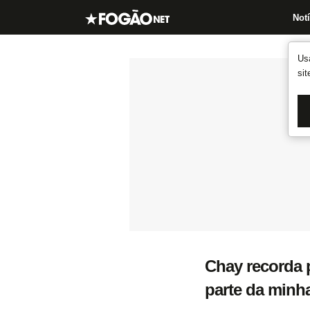
Notí
Us
si
Chay recorda p
parte da minh