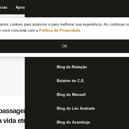
cias
Apostas
Fórum
Blog da Redação
Boletim do C.E.
Fechar menu principal
amos cookies para anúncios e para melhorar sua experiência. Ao continuar n
Notícias do Botafogo
te você concorda com a
Política de Privacidade
.
Fórum
OK
Jogos
Blog da Redação
Boletim do C.E.
Blog do Mansell
Blog do Léo Andrade
assagem e se declara: ‘Eu amo o Botafogo,
a vida eternamente’
Blog do Azambuja