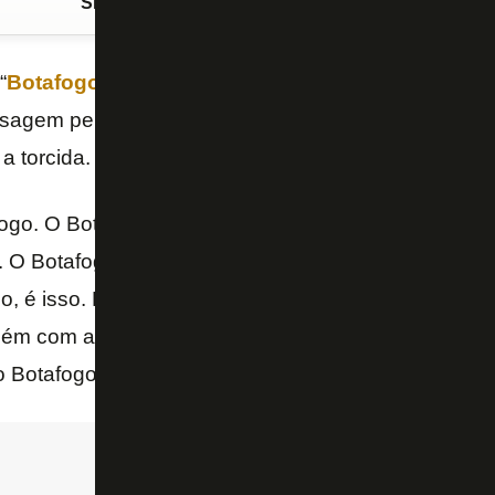
Siga o FogãoNET
no Google Discover
“
Botafogo
Podcast”, divulgado durante esta seman
agem pelo Glorioso e se declarou ao clube. Ele tem
a torcida.
go. O Botafogo faz parte da minha vida. Vai fazer p
. O Botafogo mudou a minha vida, mudou a vida da m
o, é isso. Eu costumo falar que era o momento que 
uém com aquela fome, com aquela gana. E era o m
 Botafogo na minha vida. Então, acho que foi muito