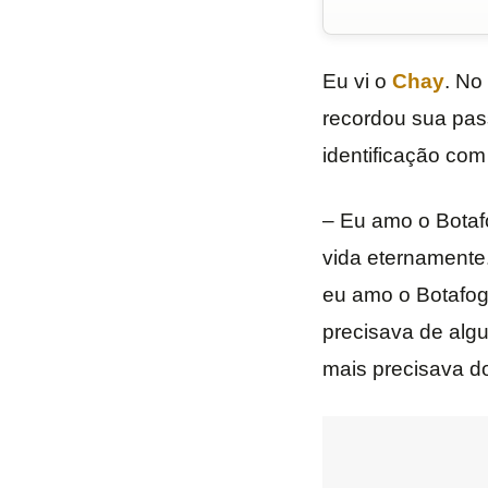
Eu vi o
Chay
. No 
recordou sua pass
identificação com 
– Eu amo o Botafo
vida eternamente
eu amo o Botafog
precisava de alg
mais precisava do