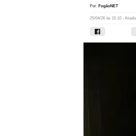
Por:
FogãoNET
25/04/26 às 15:10
- Atual