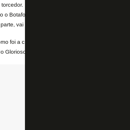
torcedor. E, cara, é sempre bastante emocionante p
 o Botafogo faz parte. É bastante difícil, porque é 
z parte, vai fazer parte para mim para sempre – dest
mo foi a chegada ao Botafogo. Na época, o meia es
 Glorioso, foi peça fundamental no título da Série 