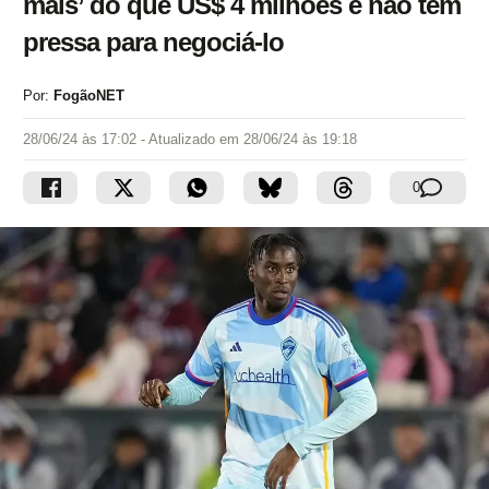
mais’ do que US$ 4 milhões e não tem
pressa para negociá-lo
Por:
FogãoNET
28/06/24 às 17:02
- Atualizado em
28/06/24 às 19:18
0