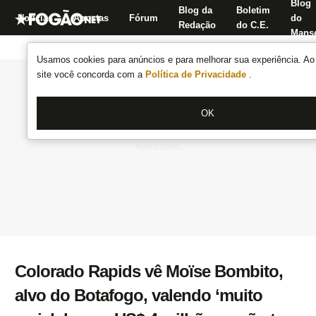
Blog
Blog da
Boletim
Notícias
Apostas
Fórum
do
Redação
do C.E.
Manse
Usamos cookies para anúncios e para melhorar sua experiência. Ao 
site você concorda com a
Política de Privacidade
.
OK
Colorado Rapids vê Moïse Bombito,
alvo do Botafogo, valendo ‘muito