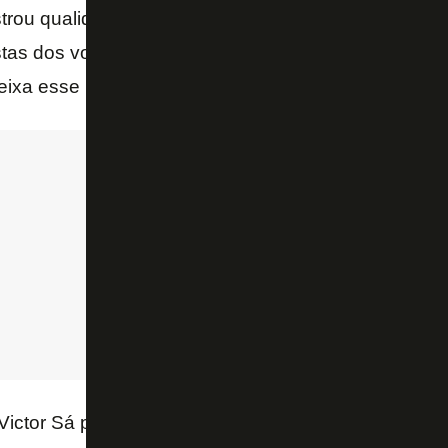
ou qualidade para flutuar para o meio e articular 
as dos volantes rivais. O próprio fato de ser esca
ixa esse potencial nítido – escreveu Rodrigo Couti
 Victor Sá pode evoluir na concentração e intensida