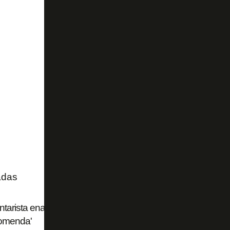
adas
arista enaltece Botafogo: 'Tem sido um time corajoso. Es
omenda'