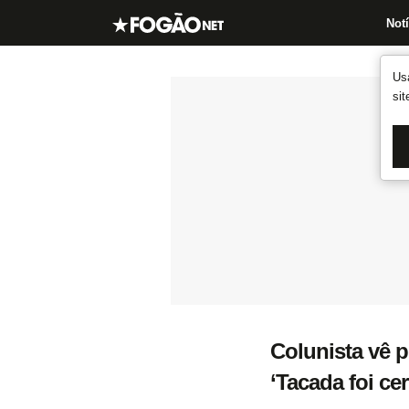
Notí
Us
si
Colunista vê p
‘Tacada foi cer