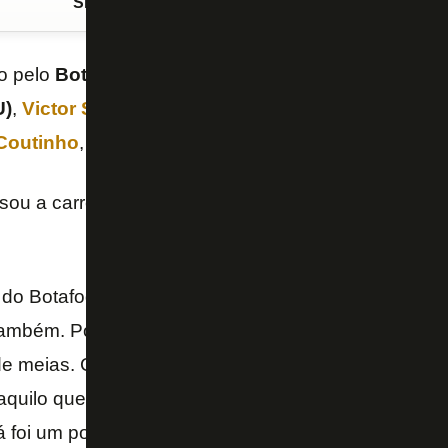
Siga o FogãoNET
no Google Discover
o pelo
Botafogo
por U$ 2,5 milhões (cerca de R$ 12
U)
,
Victor Sá
tem potencial para ser protagonista no
Coutinho
, em sua coluna no “UOL”.
ssou a carreira de Victor Sá no exterior e destrinch
do Botafogo é destro, mas tem facilidade para trab
ambém. Pode jogar pelos dois lados do campo ou ma
e meias. Cumpre de forma eficaz essas três funções
aquilo que
Luís Castro
espera de um atleta nesta f
já foi um ponta de mais amplitude, ficando fixo pelo 