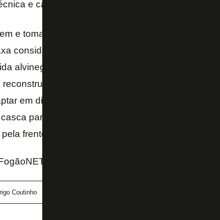
écnica e capacidade física, além de poder de concl
 bem e toma boas decisões nos momentos finais das 
a considerável de assistências para gols. João Vic
ida alvinegra espera para ver seu clube protagonis
e reconstrução deve ser muito importante. Saiu jovem
ptar em diferentes cenários. Deu boas respostas em
casca para chegar e assumir a responsabilidade, 
pela frente. A tacada do Botafogo foi certeira! – opi
FogãoNET e Coluna do Rodrigo Coutinho (UOL)
rigo Coutinho
Victor Sá