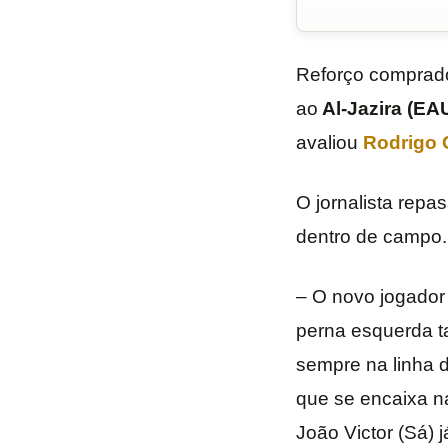
Reforço comprad
ao
Al-Jazira (EA
avaliou
Rodrigo 
O jornalista repa
dentro de campo.
– O novo jogador 
perna esquerda t
sempre na linha d
que se encaixa n
João Victor (Sá) 