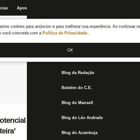
cias
Apostas
Fórum
Blog da Redação
Boletim do C.E.
Fechar menu principal
amos cookies para anúncios e para melhorar sua experiência. Ao continuar n
Notícias do Botafogo
te você concorda com a
Política de Privacidade
.
Fórum
OK
Jogos
Blog da Redação
Boletim do C.E.
Blog do Mansell
Blog do Léo Andrade
otencial em Victor Sá para ser protagonist
teira’
Blog do Azambuja