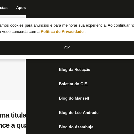
cias
Apostas
Fórum
Blog da Redação
Boletim do C.E.
Fechar menu principal
amos cookies para anúncios e para melhorar sua experiência. Ao continuar n
Notícias do Botafogo
te você concorda com a
Política de Privacidade
.
Fórum
OK
Jogos
Blog da Redação
Boletim do C.E.
Blog do Mansell
Blog do Léo Andrade
a titular e transmissão da Botafogo TV,
ce a quarta seguida e assume a liderança 
Blog do Azambuja