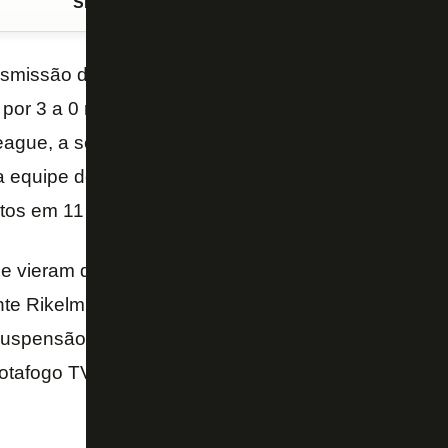
Siga o FogãoNET
no Google Discover
ansmissão da
Botafogo TV
pela primeira vez, o
RWD 
por 3 a 0 neste domingo (30), em Bruxelas, e assum
ague, a segunda divisão da Bélgica. Challouk, Biro
a equipe de John Textor, que conquistou o quatro tri
tos em 11 jogos.
 vieram do Botafogo, apenas Luís Oyama foi titular
te Rikelmi entrou no fim do segundo tempo, já aos 
uspensão por ter sido expulso na rodada passada e 
otafogo TV, enquanto Vinícius Lopes, Juninho e Êni