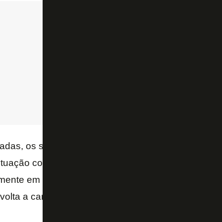
dadas, os seis melhores colocados avançam para a 
uação conquistada na etapa inicial. Estas seis equ
ente em turno e returno e aí só o primeiro conquist
lta a campo na próxima sexta-feira para visitar o 