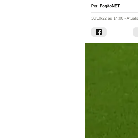
Por:
FogãoNET
30/10/22 às 14:00
- Atual