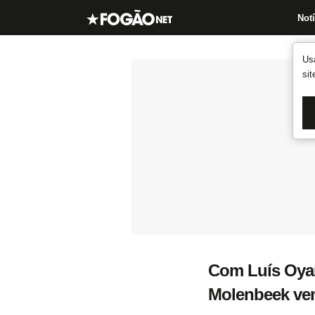
Notí
Us
si
Com Luís Oyam
Molenbeek ven