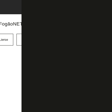
 FogãoNET
Lierse
RWD Molenbeek