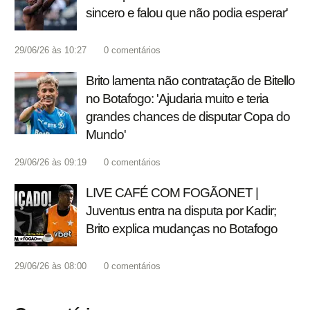
sincero e falou que não podia esperar'
29/06/26 às 10:27
0
comentários
Brito lamenta não contratação de Bitello
no Botafogo: 'Ajudaria muito e teria
grandes chances de disputar Copa do
Mundo'
29/06/26 às 09:19
0
comentários
LIVE CAFÉ COM FOGÃONET |
Juventus entra na disputa por Kadir;
Brito explica mudanças no Botafogo
29/06/26 às 08:00
0
comentários