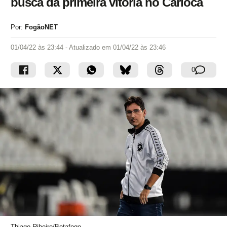
busca da primeira vitória no Carioca
Por:
FogãoNET
01/04/22 às 23:44
- Atualizado em
01/04/22 às 23:46
0
Thiago Ribeiro/Botafogo