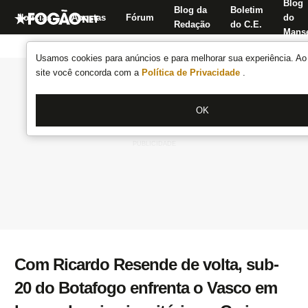
Blog
Blog da
Boletim
Notícias
Apostas
Fórum
do
Redação
do C.E.
Manse
Usamos cookies para anúncios e para melhorar sua experiência. Ao 
site você concorda com a
Política de Privacidade
.
OK
Com Ricardo Resende de volta, sub-
20 do Botafogo enfrenta o Vasco em