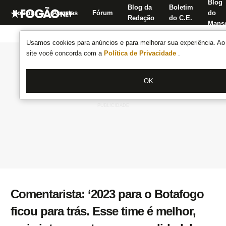
Blog
Blog da
Boletim
Notícias
Apostas
Fórum
do
Redação
do C.E.
Manse
Usamos cookies para anúncios e para melhorar sua experiência. Ao 
site você concorda com a
Política de Privacidade
.
OK
Comentarista: ‘2023 para o Botafogo
ficou para trás. Esse time é melhor,