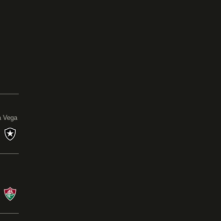
0
a Vega
s