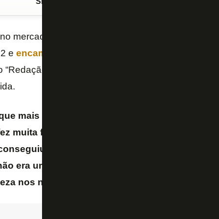
Siga o FogãoNET
no Google Discover
 no mercado, começou as contratações para o
Camp
22 e
encaminhou o retorno de
Luís
Oyama
. Para 
do “Redação SporTV”, o volante do
Mirassol
é o refo
ida.
que mais empolga o torcedor, por incrível que pa
z muita falta. Jogou, jogou bem e o torcedor sen
onseguiu pagar. É um bom reforço ele estar volt
não era um valor absurdo. Valia pelo que mostro
rteza nos nomes que aparecem
– disse Camila Carel