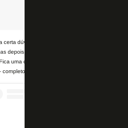
a certa dúvida porque estava jogando bem na seleçã
as depois da lesão ele não conseguiu voltar a joga
Fica uma certa dúvida. Se jogar o que vinha jogando
 completou.