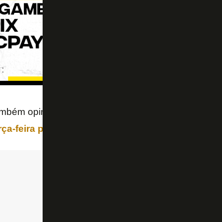
ambém opinou sobre o argentino
Saravia
,
reforço d
a-feira para a lateral direita
.