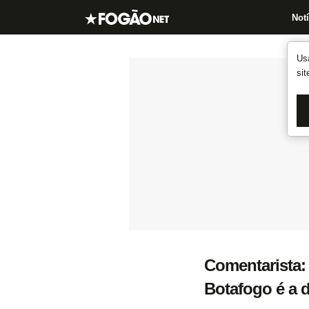
Notí
Us
si
Comentarista:
Botafogo é a 