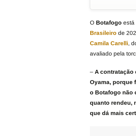
O
Botafogo
está
Brasileiro
de 20
Camila Carelli
, 
avaliado pela torc
–
A contratação 
Oyama, porque fe
o Botafogo não c
quanto rendeu, 
que dá mais ce