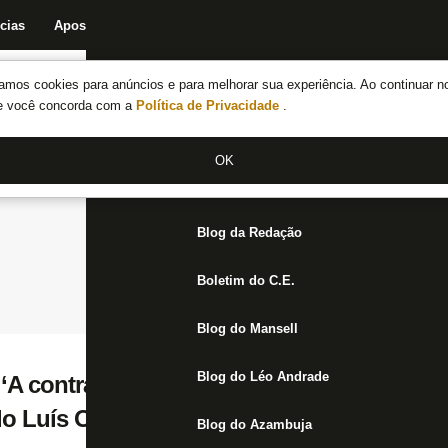
cias
Apostas
Fórum
Blog da Redação
Boletim do C.E.
Fechar menu principal
amos cookies para anúncios e para melhorar sua experiência. Ao continuar n
Notícias do Botafogo
te você concorda com a
Política de Privacidade
.
Fórum
OK
Jogos
Blog da Redação
Boletim do C.E.
Blog do Mansell
Blog do Léo Andrade
 ‘A contratação que mais empolga o torced
do Luís Oyama’
Blog do Azambuja