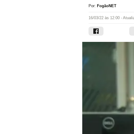
Por:
FogãoNET
16/03/22 às 12:00
- Atual