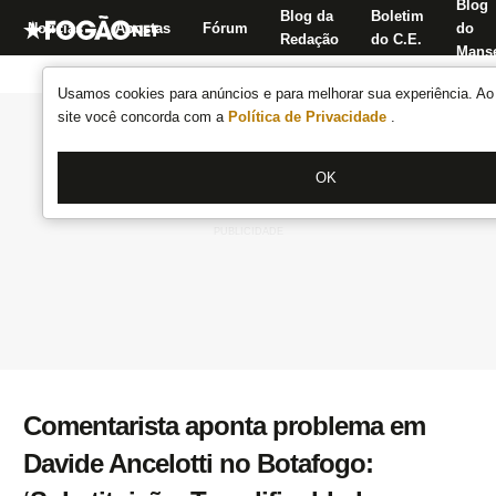
Blog
Blog da
Boletim
Notícias
Apostas
Fórum
do
Redação
do C.E.
Manse
Usamos cookies para anúncios e para melhorar sua experiência. Ao 
site você concorda com a
Política de Privacidade
.
OK
Comentarista aponta problema em
Davide Ancelotti no Botafogo: