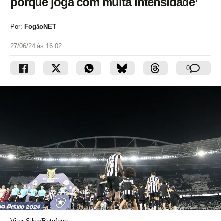
porque joga com muita intensidade’
Por:
FogãoNET
27/06/24 às 16:02
0
Vitor Silva/Botafogo