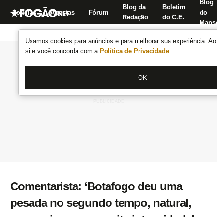
Blog
Blog da
Boletim
Notícias
Apostas
Fórum
do
Redação
do C.E.
Manse
Usamos cookies para anúncios e para melhorar sua experiência. Ao 
site você concorda com a
Política de Privacidade
.
OK
Comentarista: ‘Botafogo deu uma
pesada no segundo tempo, natural,