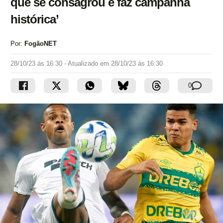
que se consagrou e faz campanha
histórica’
Por:
FogãoNET
28/10/23 às 16:30
- Atualizado em
28/10/23 às 16:30
0