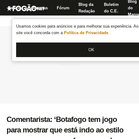
Blog
Blog da
Boletim
Notícias
Apostas
Fórum
do
Redação
do C.E.
Manse
Usamos cookies para anúncios e para melhorar sua experiência. Ao 
site você concorda com a
Política de Privacidade
.
OK
Comentarista: ‘Botafogo tem jogo
para mostrar que está indo ao estilo