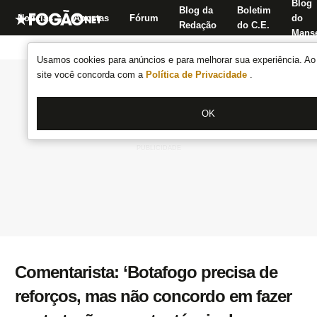
Blog
Blog da
Boletim
Notícias
Apostas
Fórum
do
Redação
do C.E.
Manse
Usamos cookies para anúncios e para melhorar sua experiência. Ao 
site você concorda com a
Política de Privacidade
.
OK
Comentarista: ‘Botafogo precisa de
reforços, mas não concordo em fazer