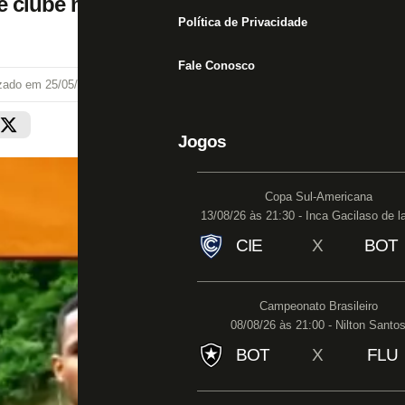
 de clube médio para um gigante’ (?!)
Política de Privacidade
Fale Conosco
izado em
25/05/24 às 13:47
Jogos
Copa Sul-Americana
13/08/26 às 21:30 - Inca Gacilaso de l
CIE
X
BOT
Campeonato Brasileiro
08/08/26 às 21:00 - Nilton Santo
BOT
X
FLU