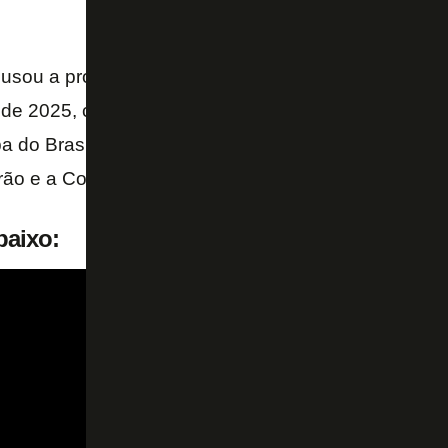
cusou a proposta e avisa que não negocia Júnior Sa
m de 2025, com clubes brasileiros. O Botafogo está d
a do Brasil e Campeonato Brasileiro, enquanto o Cr
irão e a Copa Sul-Americana esse ano.
baixo: