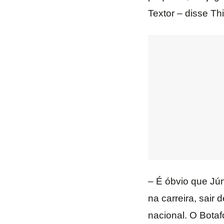
Textor – disse T
– É óbvio que Jún
na carreira, sair
nacional. O Botaf