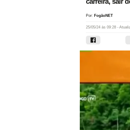
carreira, sair
Por:
FogãoNET
25/05/24 às 09:28
- Atual