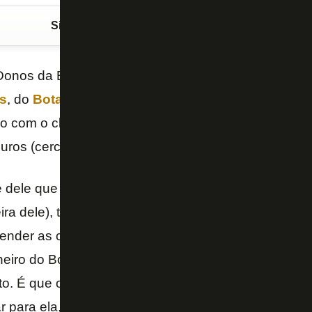
Siga o FogãoNET
no Google Discover
onos da Bola”, da TV Band Minas, debateu o inter
s
, do
Botafogo
. O comentarista
Thiago Fernandes
so com o clube alvinegro e com
John Textor
, que r
uros (cerca de R$ 27,8 milhões) pelo atacante.
 dele que ele quer vir. Conversei com pessoa ligad
eira dele), todos confirmam o interesse do Júnior Sa
fender as cores do Cruzeiro. Acho uma boa contrata
lheiro do Botafogo na história da Libertadores. Eu ten
to. É que o Textor é um falastrão, vai jogar para a t
r para ela, fica tentando criar algum tipo de situaçã