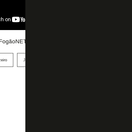
FogãoNET e TV Band Minas
eiro
John Textor
Júnior Santos
Thiago Fernandes