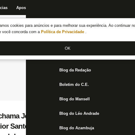
cias
Apostas
Fórum
Blog da Redação
Boletim do C.E.
Fechar menu principal
amos cookies para anúncios e para melhorar sua experiência. Ao continuar n
Notícias do Botafogo
te você concorda com a
Política de Privacidade
.
Fórum
OK
Jogos
Blog da Redação
Boletim do C.E.
Blog do Mansell
Blog do Léo Andrade
hama John Textor, do Botafogo, de ‘falastrã
or Santos quer vir para o Cruzeiro, é um s
Blog do Azambuja