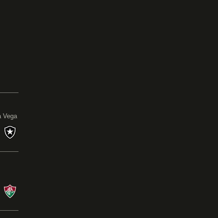
0
a Vega
s