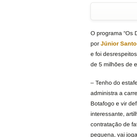
O programa “Os D
por
Júnior Santo
e foi desrespeito
de 5 milhões de e
– Tenho do estafe
administra a carr
Botafogo e vir de
interessante, arti
contratação de fa
pequena, vai joga