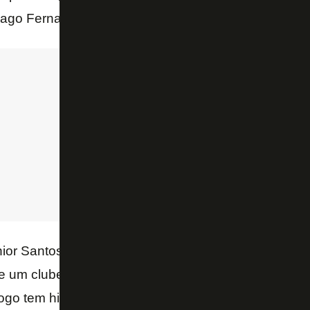
hiago Fernandes.
ior Santos ia querer vir, não só pela condição financ
 de um clube médio para jogar em um clube grande, gi
ogo tem história bonita, da década de 50, 60, mas 