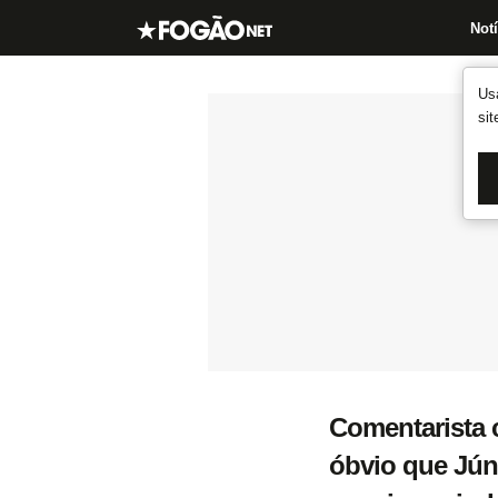
Notí
Us
si
Comentarista c
óbvio que Júni