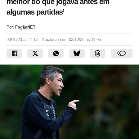
melhor do que jogava antes em
algumas partidas’
Por:
FogãoNET
03/10/23 às 11:05
- Atualizado em
03/10/23 às 11:05
0