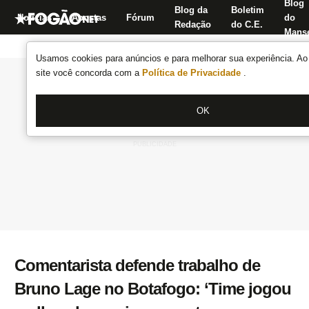
Blog
Blog da
Boletim
Notícias
Apostas
Fórum
do
Redação
do C.E.
Manse
Usamos cookies para anúncios e para melhorar sua experiência. Ao 
site você concorda com a
Política de Privacidade
.
OK
Comentarista defende trabalho de
Bruno Lage no Botafogo: ‘Time jogou