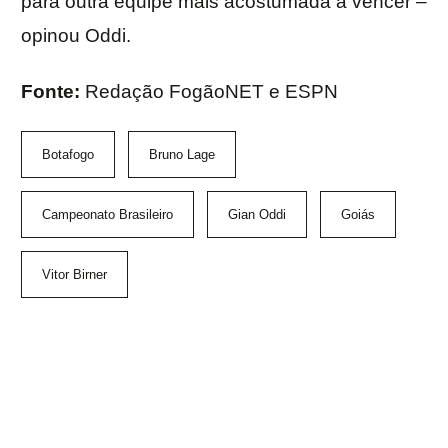
para outra equipe mais acostumada a vencer –
opinou Oddi.
Fonte:
Redação FogãoNET e ESPN
Botafogo
Bruno Lage
Campeonato Brasileiro
Gian Oddi
Goiás
Vitor Birner