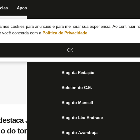
cias
Apostas
Fórum
Blog da Redação
Boletim do C.E.
Fechar menu principal
amos cookies para anúncios e para melhorar sua experiência. Ao continuar n
Notícias do Botafogo
te você concorda com a
Política de Privacidade
.
Fórum
OK
Jogos
Blog da Redação
Boletim do C.E.
Blog do Mansell
Blog do Léo Andrade
destaca John Textor como uma das grand
go do torcedor do Botafogo estava precisa
Blog do Azambuja