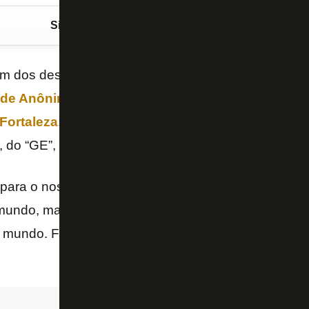
Siga o FogãoNET
no Google Discover
um dos destaques do fim de semana de futebol no Bra
de Anônima do Futebol)
do
Botafogo
foi ao campo
Fortaleza
, tremulou bandeira e se emocionou em en
 do “GE”, enalteceu o empresário.
a para o nosso futebol é o Textor falando que a Prem
 mundo, mas não tem o amor que temos aqui. Precis
mundo. Fiquei feliz com essa frase – valorizou
Paul