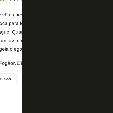
 vê as pessoas que não têm a nossa cultura dizend
boca para fora. É do coração mesmo. Certamente nun
eague. Quando pega o Engenhão nesses últimos jog
com esse momento do clube, apesar de erros por ser
ia o ego do brasileiro amante de futebol- completo
FogãoNET e podcast A Mesa (GE)
n Textor
Júnior
PVC
Renata Mendonça