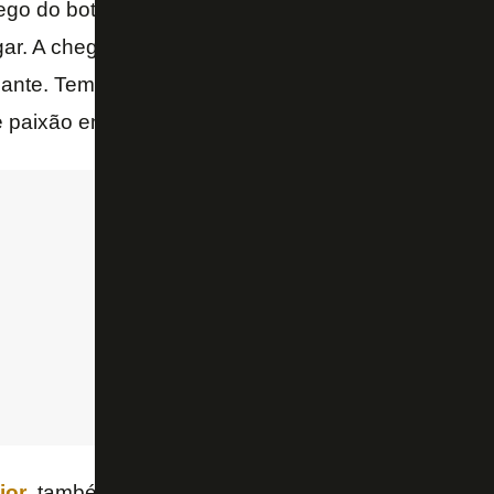
 ego do botafoguense estava precisando tanto de a
ar. A chegada do Textor mostra isso e evidencia o 
ante. Temos coisas a discutir de qualidade de jogo,
 paixão entendemos muito – frisou.
ior
, também comentarista, foi outro a elogiar.