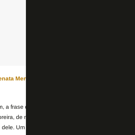
enata Mendonça
foi além e enfatizou a importância
m, a frase do Textor foi uma das grandes manchetes
oreira, de maneira muito competente, teve percepçã
dele. Um gringo tem que vir aqui contar para nós 