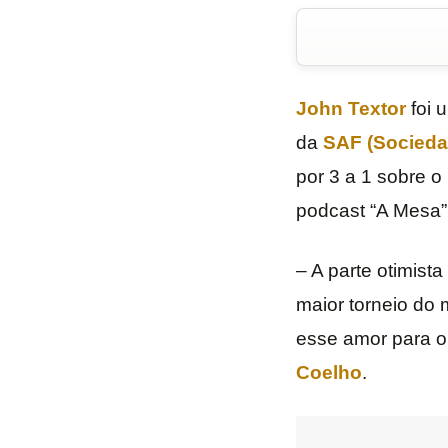
John Textor
foi 
da
SAF (Socieda
por 3 a 1 sobre o
podcast “A Mesa”,
– A parte otimist
maior torneio do
esse amor para o 
Coelho
.