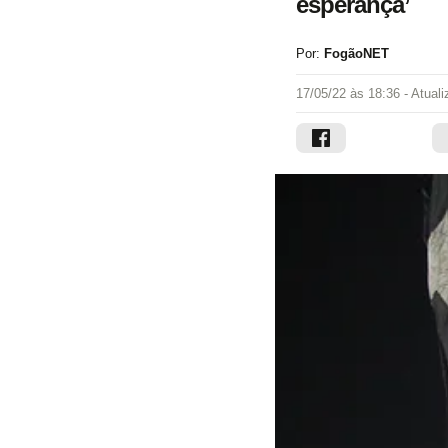
esperança’
Por:
FogãoNET
17/05/22 às 18:36
- Atual