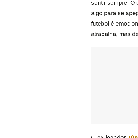
sentir sempre. O
algo para se apeg
futebol é emocion
atrapalha, mas de
O ex-jogador
Jún