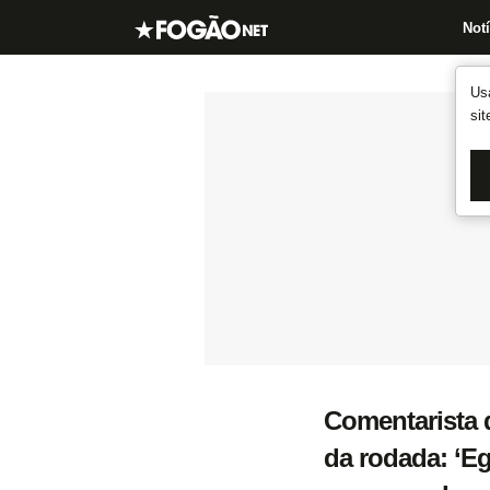
Notí
Us
si
Comentarista 
da rodada: ‘E