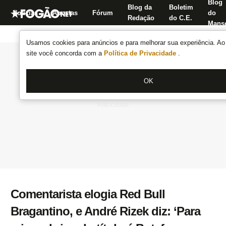
Blog
Blog da
Boletim
Notícias
Apostas
Fórum
do
Redação
do C.E.
Manse
Usamos cookies para anúncios e para melhorar sua experiência. Ao 
site você concorda com a
Política de Privacidade
.
OK
Comentarista elogia Red Bull
Bragantino, e André Rizek diz: ‘Para