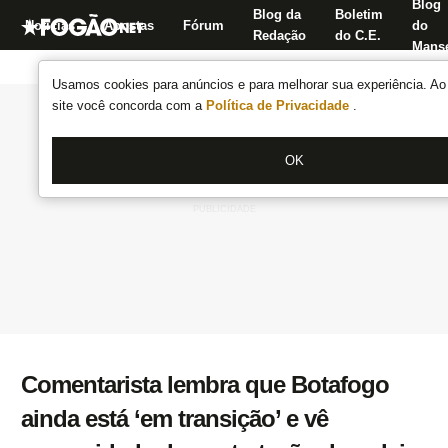
Blog
Blog da
Boletim
Notícias
Apostas
Fórum
do
Redação
do C.E.
Manse
Usamos cookies para anúncios e para melhorar sua experiência. Ao 
site você concorda com a
Política de Privacidade
.
OK
Comentarista lembra que Botafogo
ainda está ‘em transição’ e vê