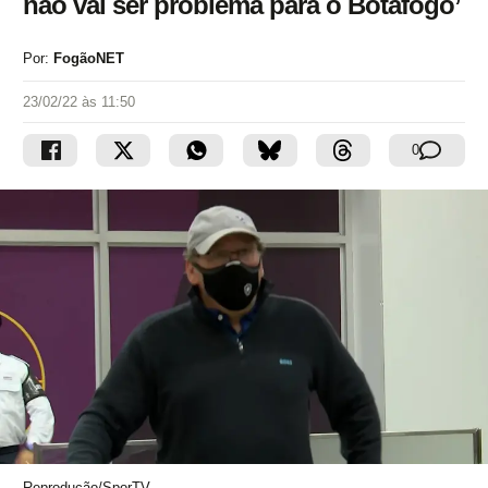
não vai ser problema para o Botafogo’
Por:
FogãoNET
23/02/22 às 11:50
0
Reprodução/SporTV