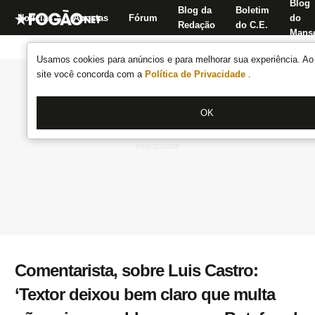
Blog
Blog da
Boletim
Notícias
Apostas
Fórum
do
Redação
do C.E.
Manse
Usamos cookies para anúncios e para melhorar sua experiência. Ao 
site você concorda com a
Política de Privacidade
.
OK
Comentarista, sobre Luis Castro:
‘Textor deixou bem claro que multa