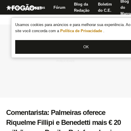
Blog
Blog da
Boletim
Notícias
Apostas
Fórum
do
Redação
do C.E.
Manse
Usamos cookies para anúncios e para melhorar sua experiência. Ao 
site você concorda com a
Política de Privacidade
.
OK
Comentarista: Palmeiras oferece
Riquelme Fillipi e Benedetti mais € 20