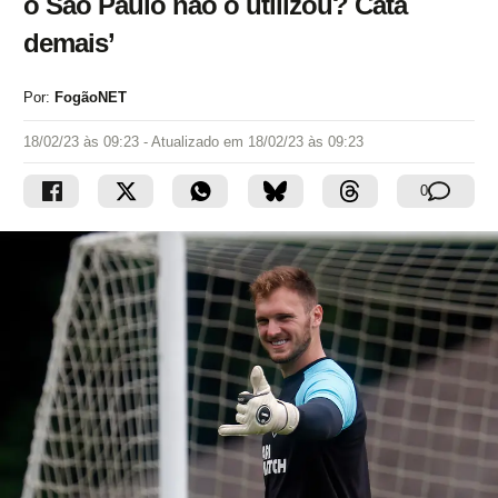
o São Paulo não o utilizou? Cata
demais’
Por:
FogãoNET
18/02/23 às 09:23
- Atualizado em
18/02/23 às 09:23
0