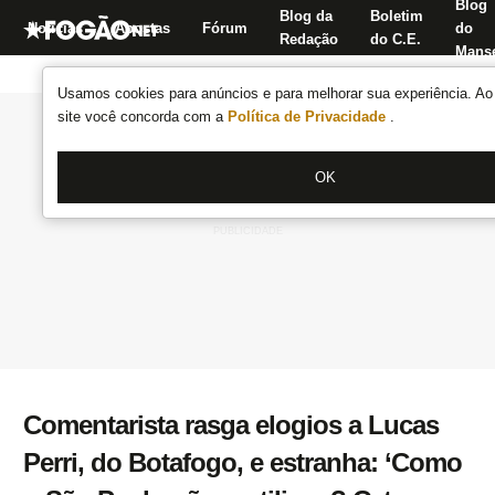
Blog
Blog da
Boletim
Notícias
Apostas
Fórum
do
Redação
do C.E.
Manse
Usamos cookies para anúncios e para melhorar sua experiência. Ao 
site você concorda com a
Política de Privacidade
.
OK
Comentarista rasga elogios a Lucas
Perri, do Botafogo, e estranha: ‘Como