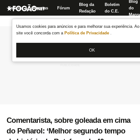
Blog
Blog da
Boletim
Notícias
Apostas
Fórum
do
Redação
do C.E.
Manse
Usamos cookies para anúncios e para melhorar sua experiência. Ao 
site você concorda com a
Política de Privacidade
.
OK
Comentarista, sobre goleada em cima
do Peñarol: ‘Melhor segundo tempo