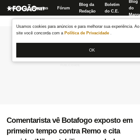
Blog
Blog da
Boletim
Notícias
Apostas
Fórum
do
Redação
do C.E.
Manse
Usamos cookies para anúncios e para melhorar sua experiência. Ao 
site você concorda com a
Política de Privacidade
.
OK
Comentarista vê Botafogo exposto em
primeiro tempo contra Remo e cita