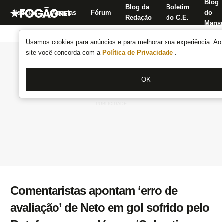
Blog
Blog da
Boletim
Notícias
Apostas
Fórum
do
Redação
do C.E.
Manse
Usamos cookies para anúncios e para melhorar sua experiência. Ao 
site você concorda com a
Política de Privacidade
.
OK
Comentaristas apontam ‘erro de
avaliação’ de Neto em gol sofrido pelo