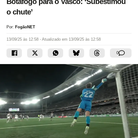
Botafogo para o Vasco: ‘Subestimou
o chute’
Por:
FogãoNET
13/09/25 às 12:58
- Atualizado em
13/09/25 às 12:58
0