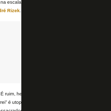
 na escalação, que a responsabilidade era dele, et
ré Rizek
.
É ruim, hein! Duvido! Duvido! Os treinadores hoje 
rei” é utopia. Eles não dizem mais que erraram, aca
ssacrados – exclamou o ex-jogador e comentarista