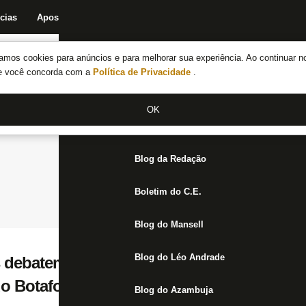
cias
Apostas
Fórum
Blog da Redação
Boletim do C.E.
Fechar menu principal
amos cookies para anúncios e para melhorar sua experiência. Ao continuar n
Notícias do Botafogo
te você concorda com a
Política de Privacidade
.
Fórum
OK
Jogos
Blog da Redação
Boletim do C.E.
Blog do Mansell
Blog do Léo Andrade
 debatem explicação de Bruno Lage sobre
o Botafogo: ‘Podia ter falado sem colocar 
Blog do Azambuja