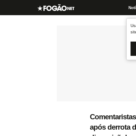
Notí
Us
si
Comentaristas
após derrota d