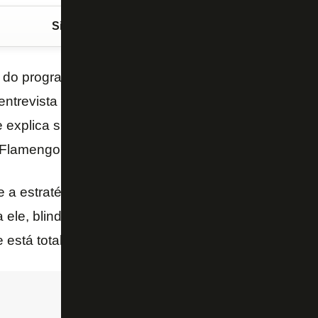
Siga o FogãoNET
no Google Discover
 do programa “Seleção SporTV” ficaram um pouco c
entrevista do técnico
Bruno Lage
veiculada pela Gr
e explica sua estratégia no desabafo que deu após a
Flamengo, no último dia 2.
 a estratégia de colocar o cargo à disposição foi d
 ele, blindando os jogadores. O português afirmou 
e está totalmente entregue ao trabalho.