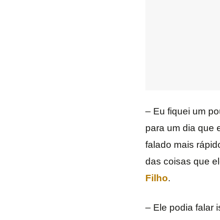
– Eu fiquei um po
para um dia que e
falado mais rápid
das coisas que e
Filho
.
– Ele podia falar 