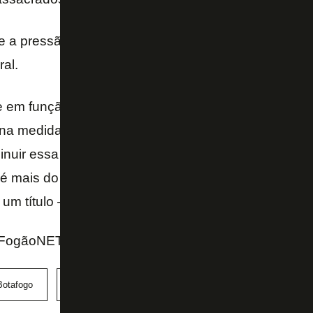
e a pressão em cima do Botafogo, líder isolado do
C
ral.
 em função de tantos anos que o Botafogo está lut
a medida que vai chegando o final, vai aumentando
inuir essa diferença que o Botafogo tem, vai criar 
o é mais do que normal quando um clube do tamanho 
um título – ponderou.
FogãoNET e SporTV
Botafogo
Bruno Lage
Campeonato Brasileiro
Júnior