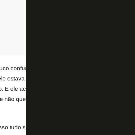
uco confuso. O que ele quis dizer é que ele quis só 
le estava perdendo e não queria falar do jogo. É iss
o. E ele acha que acertou, que deu super certo, por
le não queria que falassem – afirmou o comentarist
isso tudo sem ter colocado o cargo à disposição, incl