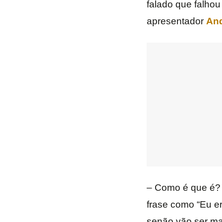
falado que falhou
apresentador
And
– Como é que é? 
frase como “Eu er
senão vão ser ma