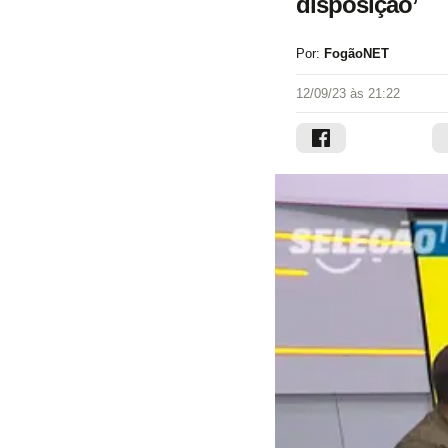
disposição’
Por:
FogãoNET
12/09/23 às 21:22