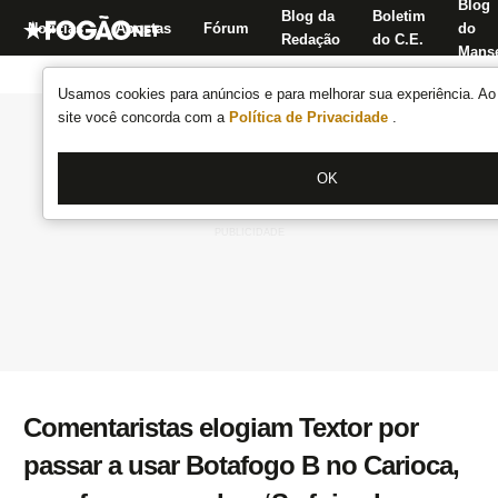
Blog
Blog da
Boletim
Notícias
Apostas
Fórum
do
Redação
do C.E.
Manse
Usamos cookies para anúncios e para melhorar sua experiência. Ao 
site você concorda com a
Política de Privacidade
.
OK
Comentaristas elogiam Textor por
passar a usar Botafogo B no Carioca,