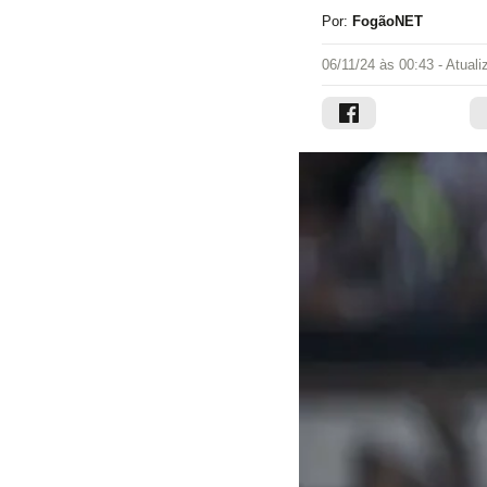
Por:
FogãoNET
06/11/24 às 00:43
- Atual