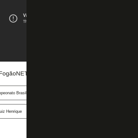
FogãoNET e SporTV
peonato Brasileiro
Carlos Eduardo Mansur
Conrado Santan
uiz Henrique
Vasco