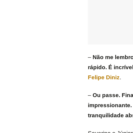
–
Não me lembro 
rápido. É incríve
Felipe Diniz
.
–
Ou passe. Fina
impressionante. 
tranquilidade a