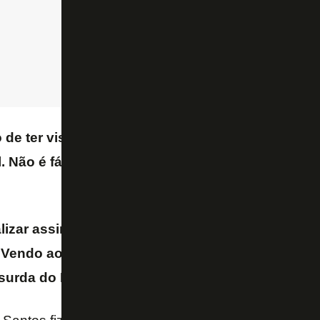
de ter visto um gol assim na vida, de jogador da
l. Não é fácil de pegar. É coisa de futsal, usada pa
lizar assim não lembro. Esse segundo gol é mui
Vendo ao vivo, achei que era algum tipo de erro,
bsurda do Luiz Henrique
– elogiou
Conrado Santa