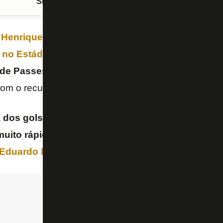
Siga o FogãoNET
no Google Discover
 Henrique
na
vitória do
Botafogo
por 3 a 0 sobre 
), no Estádio Nilton Santos
, pelo
Brasileirão-2024
,
de
Passes
“, do “
SporTV
“. Os debatedores se most
om o recurso do atacante alvinegra.
a dos gols é impressionante. O recurso para troca
muito rápido, uma solução de criatividade e intel
 Eduardo Mansur
.