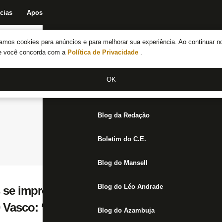
cias
Apostas
Fórum
Blog da Redação
Boletim do C.E.
Fechar menu principal
amos cookies para anúncios e para melhorar sua experiência. Ao continuar n
Notícias do Botafogo
te você concorda com a
Política de Privacidade
.
Fórum
OK
Jogos
Blog da Redação
Boletim do C.E.
Blog do Mansell
Blog do Léo Andrade
 se impressionam com gol de Luiz Henriq
 Vasco: ‘Não lembramos de ter visto algo 
Blog do Azambuja