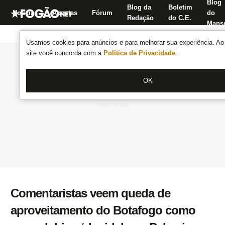
Blog
Blog da
Boletim
Notícias
Apostas
Fórum
do
Redação
do C.E.
Manse
Usamos cookies para anúncios e para melhorar sua experiência. Ao 
site você concorda com a
Política de Privacidade
.
OK
Comentaristas veem queda de
aproveitamento do Botafogo como