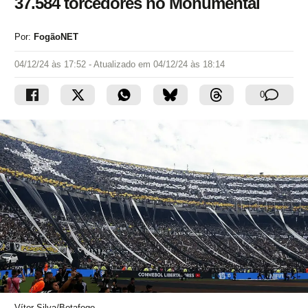
37.584 torcedores no Monumental
Por:
FogãoNET
04/12/24 às 17:52
- Atualizado em
04/12/24 às 18:14
0
Vítor Silva/Botafogo