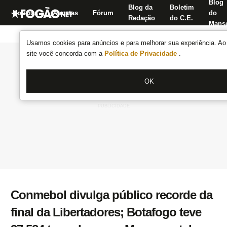
Blog
Blog da
Boletim
Notícias
Apostas
Fórum
do
Redação
do C.E.
Manse
Usamos cookies para anúncios e para melhorar sua experiência. Ao 
site você concorda com a
Política de Privacidade
.
OK
Conmebol divulga público recorde da
final da Libertadores; Botafogo teve