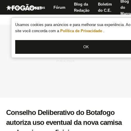
Blog
Blog da
Boletim
Notícias
Apostas
Fórum
do
Redação
do C.E.
Manse
Usamos cookies para anúncios e para melhorar sua experiência. Ao 
site você concorda com a
Política de Privacidade
.
OK
Conselho Deliberativo do Botafogo
autoriza uso eventual da nova camisa