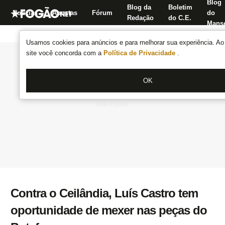
Blog
Blog da
Boletim
Notícias
Apostas
Fórum
do
Redação
do C.E.
Manse
Usamos cookies para anúncios e para melhorar sua experiência. Ao 
site você concorda com a
Política de Privacidade
.
OK
Contra o Ceilândia, Luís Castro tem
oportunidade de mexer nas peças do