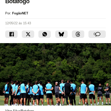
Botafogo
Por:
FogãoNET
12/05/22 às 15:43
0
Vitor Silva/Botafogo