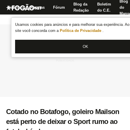
Blog
Blog da
Boletim
Notícias
Apostas
Fórum
do
Redação
do C.E.
Manse
Usamos cookies para anúncios e para melhorar sua experiência. Ao 
site você concorda com a
Política de Privacidade
.
OK
Cotado no Botafogo, goleiro Mailson
está perto de deixar o Sport rumo ao