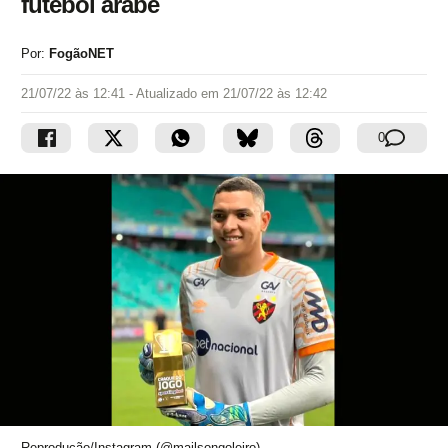
futebol árabe
Por:
FogãoNET
21/07/22 às 12:41
- Atualizado em
21/07/22 às 12:42
0
Reprodução/Instagram (@mailsongoleiro)