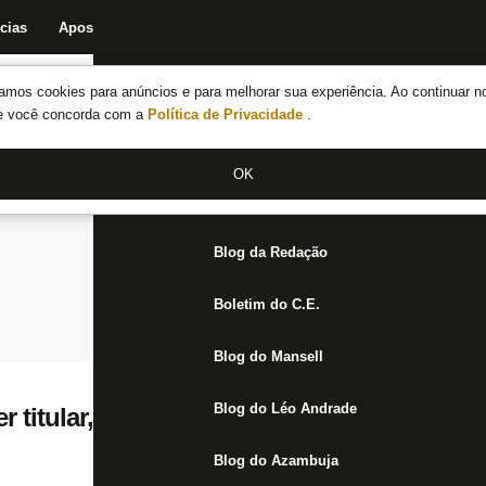
cias
Apostas
Fórum
Blog da Redação
Boletim do C.E.
Fechar menu principal
amos cookies para anúncios e para melhorar sua experiência. Ao continuar n
Notícias do Botafogo
te você concorda com a
Política de Privacidade
.
Fórum
OK
Jogos
Blog da Redação
Boletim do C.E.
Blog do Mansell
Blog do Léo Andrade
 titular, Gabriel Pires faz ‘hora extra’ for
Blog do Azambuja