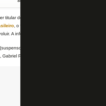
Siga o FogãoNET
no Google Discover
r titular domingo no clássico com o Fluminense, n
ileiro
, o volante
Gabriel Pires
tem feito “hora extra
oluir. A informação é do site “GE”.
suspenso) e Lucas Fernandes (lesionado) são desf
Gabriel Pires está cotado para iniciar o clássico.