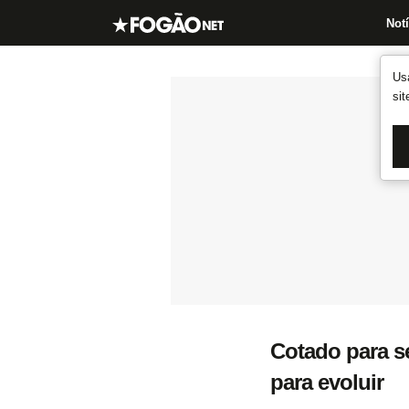
Notí
Us
si
Cotado para ser
para evoluir