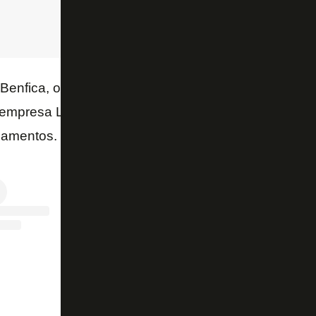
Benfica, o volante tem realizado trabalhos comple
A empresa Lohan Sports, do empresário Yves Lohan,
namentos.