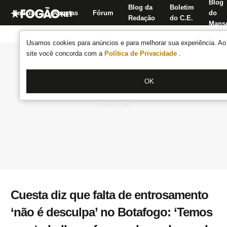
Blog
Blog da
Boletim
Notícias
Apostas
Fórum
do
Redação
do C.E.
Manse
Usamos cookies para anúncios e para melhorar sua experiência. Ao 
site você concorda com a
Política de Privacidade
.
OK
Cuesta diz que falta de entrosamento
‘não é desculpa’ no Botafogo: ‘Temos