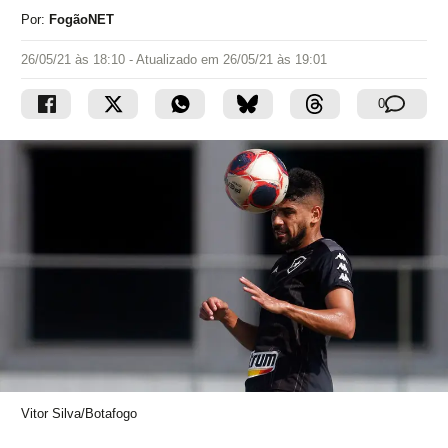
Por:
FogãoNET
26/05/21 às 18:10
- Atualizado em
26/05/21 às 19:01
0
Vitor Silva/Botafogo