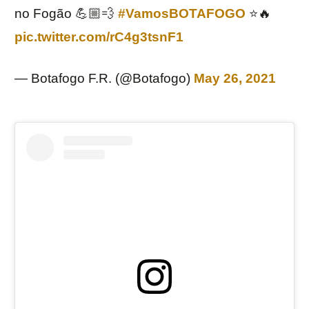
no Fogão 💪🏼💨
#VamosBOTAFOGO
⭐️🔥
pic.twitter.com/rC4g3tsnF1
— Botafogo F.R. (@Botafogo)
May 26, 2021