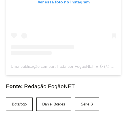
Ver essa foto no Instagram
Uma publicação compartilhada por FogãoNET ★彡 (@fogaonet)
Fonte:
Redação FogãoNET
Botafogo
Daniel Borges
Série B