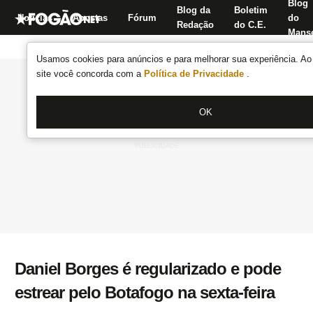
Blog
Blog da
Boletim
Notícias
Apostas
Fórum
do
Redação
do C.E.
Manse
Usamos cookies para anúncios e para melhorar sua experiência. Ao 
site você concorda com a
Política de Privacidade
.
OK
Daniel Borges é regularizado e pode
estrear pelo Botafogo na sexta-feira