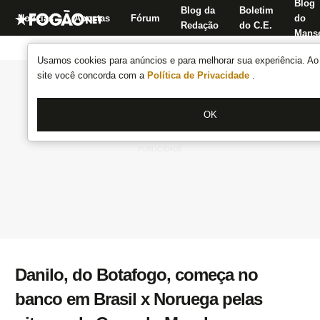
Blog
Blog da
Boletim
Notícias
Apostas
Fórum
do
Redação
do C.E.
Manse
Usamos cookies para anúncios e para melhorar sua experiência. Ao 
site você concorda com a
Política de Privacidade
.
OK
Danilo, do Botafogo, começa no
banco em Brasil x Noruega pelas