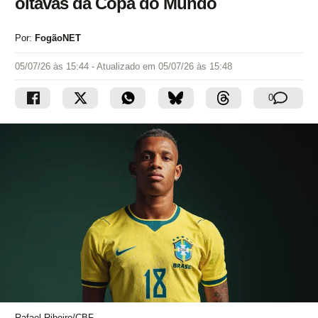
oitavas da Copa do Mundo
Por:
FogãoNET
05/07/26 às 15:44
- Atualizado em
05/07/26 às 15:48
0
Rafael Ribeiro/CBF