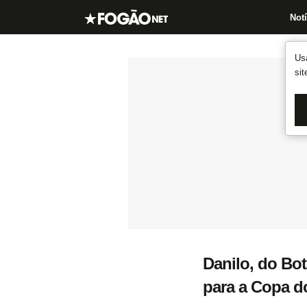
Notí
Us
si
Danilo, do Bot
para a Copa 