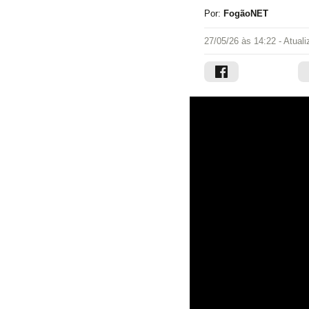
Por:
FogãoNET
27/05/26 às 14:22
- Atual