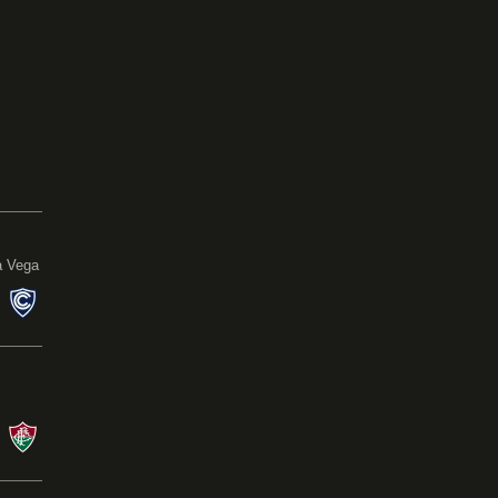
0
a Vega
s