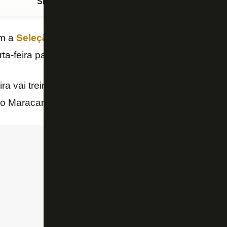
Siga o FogãoNET
no Google Discover
om a
Seleção Brasileira
. O volante do
Botafogo
se a
a-feira para dar início à preparação para a
Copa d
ira vai treinar em Teresópolis até sábado. Domingo,
o Maracanã.