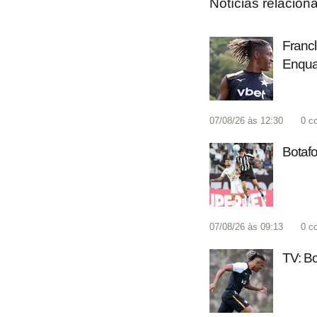
Notícias relacion
Francl
Enquan
07/08/26 às 12:30
0
c
Botafo
07/08/26 às 09:13
0
c
TV: Bo