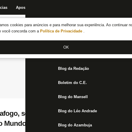
cias
Apostas
Fórum
Blog da Redação
Boletim do C.E.
Fechar menu principal
amos cookies para anúncios e para melhorar sua experiência. Ao continuar n
Notícias do Botafogo
te você concorda com a
Política de Privacidade
.
Fórum
OK
Jogos
Blog da Redação
Boletim do C.E.
Blog do Mansell
Blog do Léo Andrade
afogo, se apresenta à Seleção Brasileira p
do Mundo
Blog do Azambuja