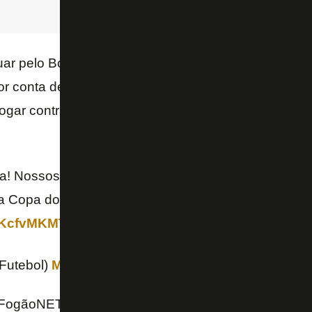
uar pelo Botafogo ainda nesta quarta, contra o Cara
r conta de liberação da Fifa. Mas o meio-campista 
ogar contra o Corinthians, pelo Campeonato Brasilei
ea! Nossos craques já se encontram na Granja Comar
a Copa do Mundo de 2026. 🇧🇷🔥⚽️
#BateNoPeito
/zKcfvMKMTu
Futebol)
May 27, 2026
FogãoNET e CBF TV