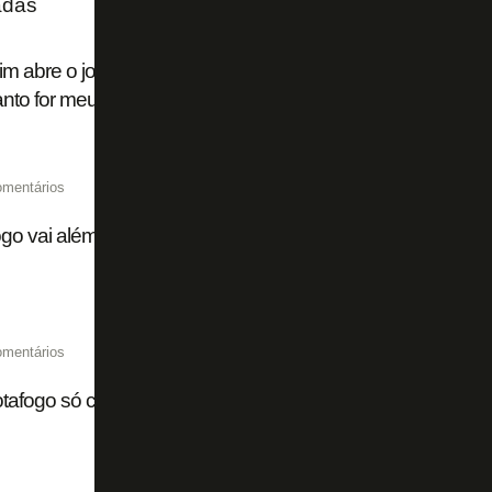
adas
im abre o jogo sobre Danilo no Botafogo: 'É um bebê gran
to for meu atleta, será importante. Muito acima da média'
omentários
go vai além da busca por reforços para garantir time forte
omentários
tafogo só cogita negociar Danilo com Atalanta a partir de 